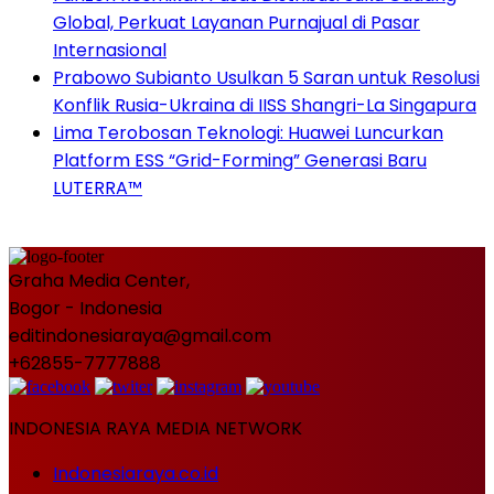
Global, Perkuat Layanan Purnajual di Pasar
Internasional
Prabowo Subianto Usulkan 5 Saran untuk Resolusi
Konflik Rusia-Ukraina di IISS Shangri-La Singapura
Lima Terobosan Teknologi: Huawei Luncurkan
Platform ESS “Grid-Forming” Generasi Baru
LUTERRA™
Graha Media Center,
Bogor - Indonesia
editindonesiaraya@gmail.com
+62855-7777888
INDONESIA RAYA MEDIA NETWORK
Indonesiaraya.co.id