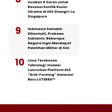
Usulkan 5 Saran untuk
Resolusi Konflik Rusia-
Ukraina di IISS Shangri-La
Singapura
Indonesia Semakin
Dihormati, Prabowo
Subianto: Beberapa
Negara Ingin Mendapat
Pelatihan Militer di Sini
Lima Terobosan
Teknologi: Huawei
Luncurkan Platform ESS
“Grid-Forming” Generasi
Baru LUTERRA™