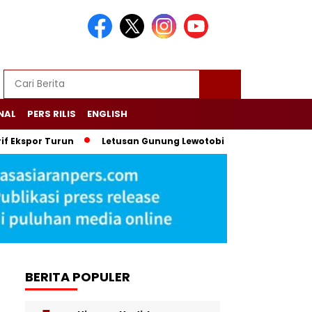
NAL
PERS RILIS
ENGLISH
kspor Turun
Letusan Gunung Lewotobi Picu Hujan Abu dan Sta
BERITA POPULER