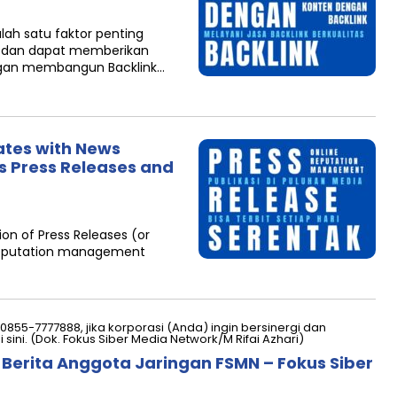
ah satu faktor penting
) dan dapat memberikan
ngan membangun Backlink…
ates with News
s Press Releases and
n of Press Releases (or
in reputation management
 Berita Anggota Jaringan FSMN – Fokus Siber