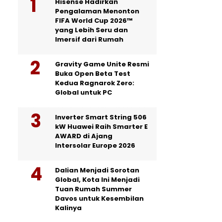
Hisense Hadirkan
Pengalaman Menonton
FIFA World Cup 2026™
yang Lebih Seru dan
Imersif dari Rumah
Gravity Game Unite Resmi
Buka Open Beta Test
Kedua Ragnarok Zero:
Global untuk PC
Inverter Smart String 506
kW Huawei Raih Smarter E
AWARD di Ajang
Intersolar Europe 2026
Dalian Menjadi Sorotan
Global, Kota Ini Menjadi
Tuan Rumah Summer
Davos untuk Kesembilan
Kalinya