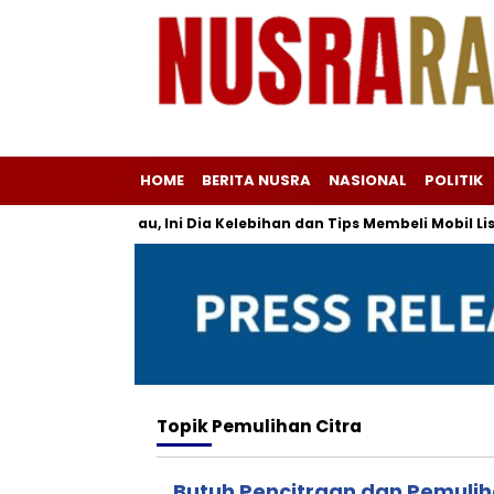
HOME
BERITA NUSRA
NASIONAL
POLITIK
ak Terjangkau, Ini Dia Kelebihan dan Tips Membeli Mobil Listrik
Topik
Pemulihan Citra
Butuh Pencitraan dan Pemuliha