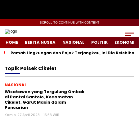
SCROLL TO CONTINUE WITH CONTENT
HOME
BERITA NUSRA
NASIONAL
POLITIK
EKONOMI
Ramah Lingkungan dan Pajak Terjangkau, Ini Dia Kelebihan d
Topik
Polsek Cikelet
NASIONAL
Wisatawan yang Tergulung Ombak
di Pantai Santolo, Kecamatan
Cikelet, Garut Masih dalam
Pencarian
Kamis, 27 April 2023 - 15:33 WIB