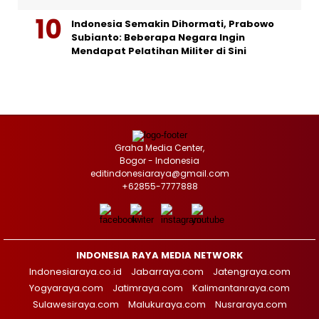
Indonesia Semakin Dihormati, Prabowo
Subianto: Beberapa Negara Ingin
Mendapat Pelatihan Militer di Sini
Graha Media Center,
Bogor - Indonesia
editindonesiaraya@gmail.com
+62855-7777888
INDONESIA RAYA MEDIA NETWORK
Indonesiaraya.co.id
Jabarraya.com
Jatengraya.com
Yogyaraya.com
Jatimraya.com
Kalimantanraya.com
Sulawesiraya.com
Malukuraya.com
Nusraraya.com