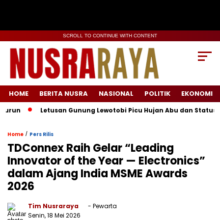
SCROLL TO CONTINUE WITH CONTENT
HOME
BERITA NUSRA
NASIONAL
POLITIK
EKONOMI
Letusan Gunung Lewotobi Picu Hujan Abu dan Status Awas di
/
Home
Pers Rilis
TDConnex Raih Gelar “Leading
Innovator of the Year — Electronics”
dalam Ajang India MSME Awards
2026
Tim Nusraraya
- Pewarta
Senin, 18 Mei 2026