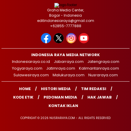
Graha Media Center,
Bogor - Indonesia
editindonesiaraya@gmail.com
+62855-7777888
INDONESIA RAYA MEDIA NETWORK
Indonesiaraya.co.id
Jabarraya.com
Jatengraya.com
Yogyaraya.com
Jatimraya.com
Kalimantanraya.com
Sulawesiraya.com
Malukuraya.com
Nusraraya.com
HOME
HISTORI MEDIA
TIM REDAKSI
KODE ETIK
PEDOMAN MEDIA
HAK JAWAB
KONTAK IKLAN
COPYRIGHT © 2026 NUSRARAYA.COM - ALL RIGHTS RESERVED