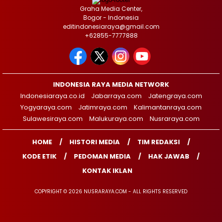
Graha Media Center,
Bogor - Indonesia
editindonesiaraya@gmail.com
+62855-7777888
INDONESIA RAYA MEDIA NETWORK
Indonesiaraya.co.id
Jabarraya.com
Jatengraya.com
Yogyaraya.com
Jatimraya.com
Kalimantanraya.com
Sulawesiraya.com
Malukuraya.com
Nusraraya.com
HOME
HISTORI MEDIA
TIM REDAKSI
KODE ETIK
PEDOMAN MEDIA
HAK JAWAB
KONTAK IKLAN
COPYRIGHT © 2026 NUSRARAYA.COM - ALL RIGHTS RESERVED