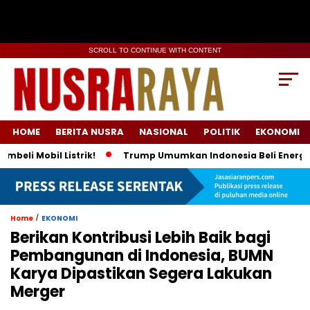
SCROLL TO CONTINUE WITH CONTENT
HOME
BERITA NUSRA
NASIONAL
POLITIK
EKONOMI
obil Listrik!
Trump Umumkan Indonesia Beli Energi & 50 Boe
/
Home
EKONOMI
Berikan Kontribusi Lebih Baik bagi
Pembangunan di Indonesia, BUMN
Karya Dipastikan Segera Lakukan
Merger