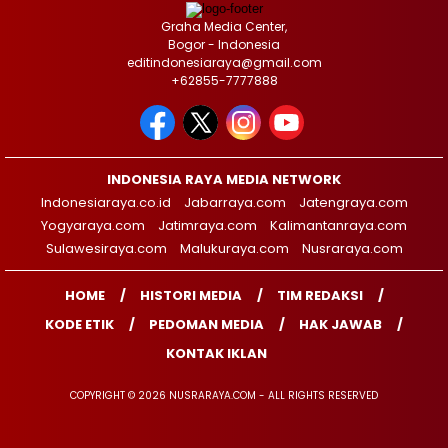
Graha Media Center,
Bogor - Indonesia
editindonesiaraya@gmail.com
+62855-7777888
INDONESIA RAYA MEDIA NETWORK
Indonesiaraya.co.id
Jabarraya.com
Jatengraya.com
Yogyaraya.com
Jatimraya.com
Kalimantanraya.com
Sulawesiraya.com
Malukuraya.com
Nusraraya.com
HOME
HISTORI MEDIA
TIM REDAKSI
KODE ETIK
PEDOMAN MEDIA
HAK JAWAB
KONTAK IKLAN
COPYRIGHT © 2026 NUSRARAYA.COM - ALL RIGHTS RESERVED