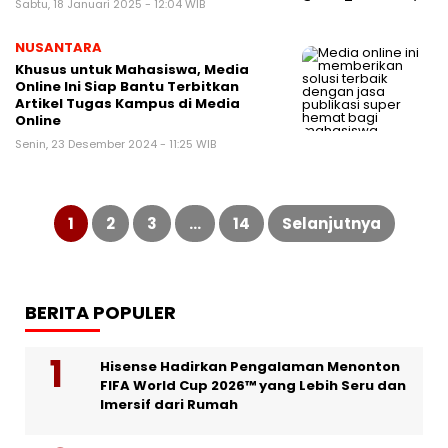
Sabtu, 18 Januari 2025 - 12:04 WIB
NUSANTARA
Khusus untuk Mahasiswa, Media
Online Ini Siap Bantu Terbitkan
Artikel Tugas Kampus di Media
Online
Senin, 23 Desember 2024 - 11:25 WIB
Paginasi
pos
1
2
3
…
14
Selanjutnya
BERITA POPULER
Hisense Hadirkan Pengalaman Menonton
FIFA World Cup 2026™ yang Lebih Seru dan
Imersif dari Rumah