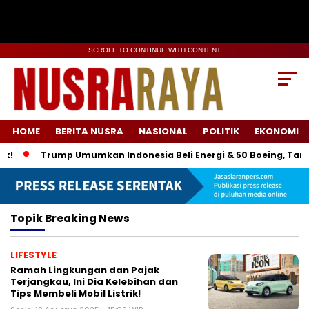
SCROLL TO CONTINUE WITH CONTENT
HOME
BERITA NUSRA
NASIONAL
POLITIK
EKONOMI
Trump Umumkan Indonesia Beli Energi & 50 Boeing, Tarif E
Topik
Breaking News
LIFESTYLE
Ramah Lingkungan dan Pajak
Terjangkau, Ini Dia Kelebihan dan
Tips Membeli Mobil Listrik!