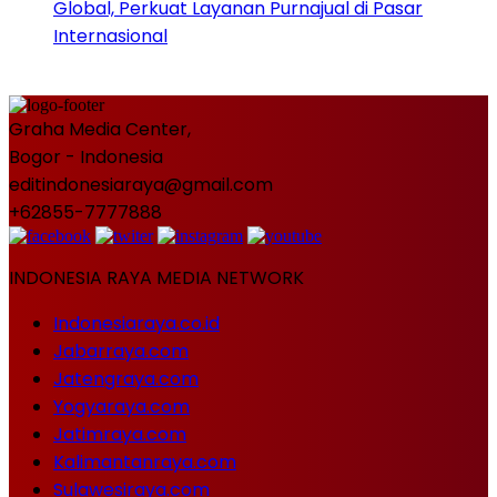
Global, Perkuat Layanan Purnajual di Pasar
Internasional
Graha Media Center,
Bogor - Indonesia
editindonesiaraya@gmail.com
+62855-7777888
INDONESIA RAYA MEDIA NETWORK
Indonesiaraya.co.id
Jabarraya.com
Jatengraya.com
Yogyaraya.com
Jatimraya.com
Kalimantanraya.com
Sulawesiraya.com