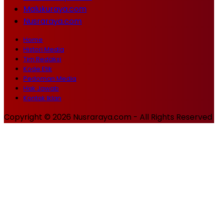
Malukuraya.com
Nusraraya.com
Home
Histori Media
Tim Redaksi
Kode Etik
Pedoman Media
Hak Jawab
Kontak Iklan
Copyright © 2026 Nusraraya.com - All Rights Reserved