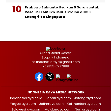
Prabowo Subianto Usulkan 5 Saran untuk
Resolusi Konflik Rusia-Ukraina di IISS
Shangri-La Singapura
Graha Media Center,
Bogor - Indonesia
editindonesiaraya@gmail.com
+62855-7777888
INDONESIA RAYA MEDIA NETWORK
Indonesiaraya.co.id
Jabarraya.com
Jatengraya.com
Yogyaraya.com
Jatimraya.com
Kalimantanraya.com
Sulawesiraya.com
Malukuraya.com
Nusraraya.com