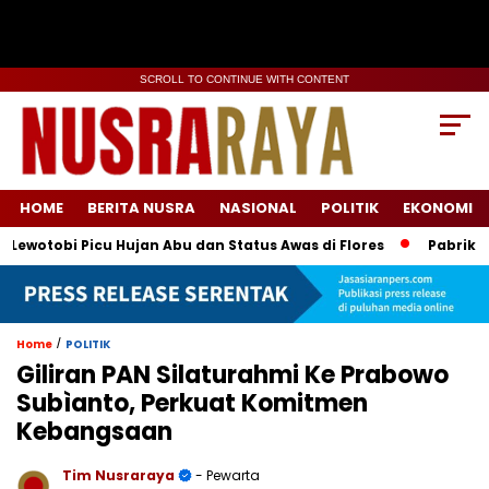
SCROLL TO CONTINUE WITH CONTENT
HOME
BERITA NUSRA
NASIONAL
POLITIK
EKONOMI
bi Picu Hujan Abu dan Status Awas di Flores
Pabrik Coca Co
/
Home
POLITIK
Giliran PAN Silaturahmi Ke Prabowo
Subìanto, Perkuat Komitmen
Kebangsaan
Tim Nusraraya
- Pewarta