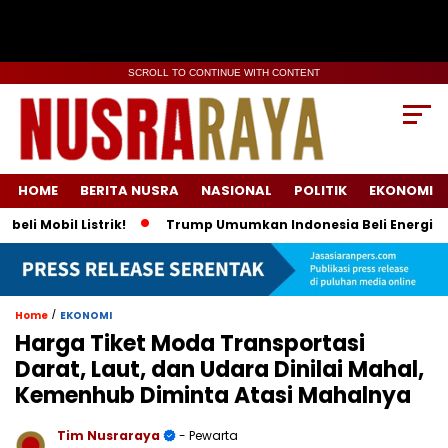
SCROLL TO CONTINUE WITH CONTENT
HOME
BERITA NUSRA
NASIONAL
POLITIK
EKONOMI
il Listrik!
Trump Umumkan Indonesia Beli Energi & 50 Boei
/
Home
EKONOMI
Harga Tiket Moda Transportasi
Darat, Laut, dan Udara Dinilai Mahal,
Kemenhub Diminta Atasi Mahalnya
Tim Nusraraya
- Pewarta