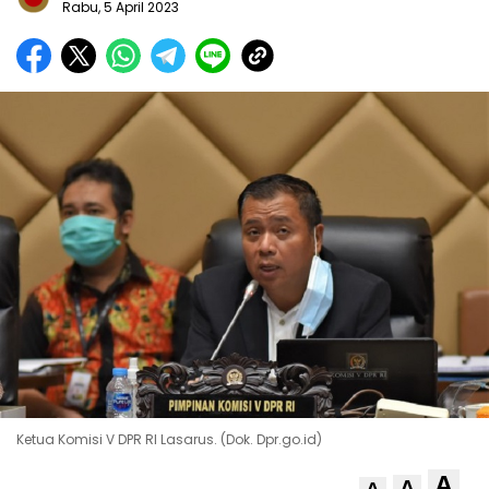
Rabu, 5 April 2023
Ketua Komisi V DPR RI Lasarus. (Dok. Dpr.go.id)
A
A
A