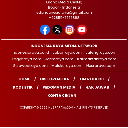
Graha Media Center,
Bogor - Indonesia
editindonesiaraya@gmail.com
+62855-7777888
INDONESIA RAYA MEDIA NETWORK
Indonesiaraya.co.id
Jabarraya.com
Jatengraya.com
Yogyaraya.com
Jatimraya.com
Kalimantanraya.com
Sulawesiraya.com
Malukuraya.com
Nusraraya.com
HOME
HISTORI MEDIA
TIM REDAKSI
KODE ETIK
PEDOMAN MEDIA
HAK JAWAB
KONTAK IKLAN
COPYRIGHT © 2026 NUSRARAYA.COM - ALL RIGHTS RESERVED