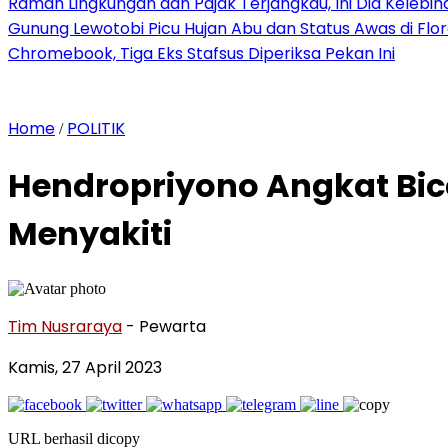
Ramah Lingkungan dan Pajak Terjangkau, Ini Dia Kelebiha
Gunung Lewotobi Picu Hujan Abu dan Status Awas di Flo
Chromebook, Tiga Eks Stafsus Diperiksa Pekan Ini
Home
POLITIK
/
Hendropriyono Angkat Bic
Menyakiti
Tim Nusraraya
- Pewarta
Kamis, 27 April 2023
URL berhasil dicopy