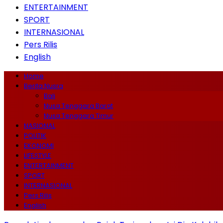
ENTERTAINMENT
SPORT
INTERNASIONAL
Pers Rilis
English
Home
Berita Nusra
Bali
Nusa Tenggara Barat
Nusa Tenggara Timur
NASIONAL
POLITIK
EKONOMI
LIFESTYLE
ENTERTAINMENT
SPORT
INTERNASIONAL
Pers Rilis
English