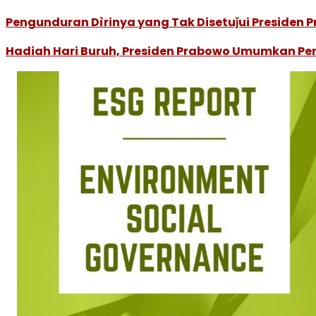
Pengunduran Dìrinya yang Tak Disetuǰui Presiden 
Hadiah Hari Buruh, Presiden Prabowo Umumkan P