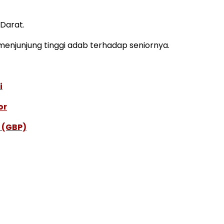
Darat.
njunjung tinggi adab terhadap seniornya.
i
or
 (GBP)