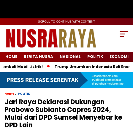
SCROLL TO CONTINUE WITH CONTENT
HOME
BERITA NUSRA
NASIONAL
POLITIK
EKONOMI
Mobil Listrik!
Trump Umumkan Indonesia Beli Energi & 50 B
/
Home
POLITIK
Jari Raya Deklarasi Dukungan
Prabowo Subianto Capres 2024,
Mulai dari DPD Sumsel Menyebar ke
DPD Lain