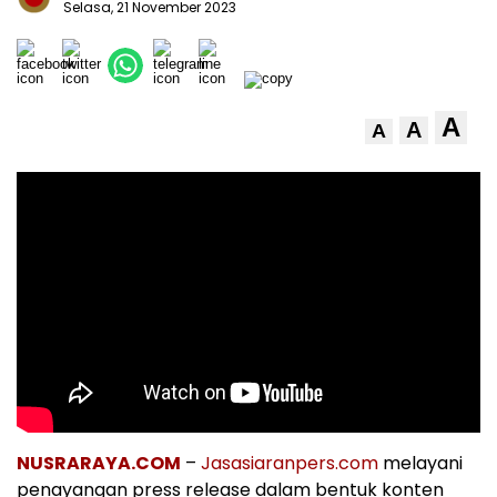
Selasa, 21 November 2023
A
A
A
NUSRARAYA.COM
–
Jasasiaranpers.com
melayani
penayangan press release dalam bentuk konten