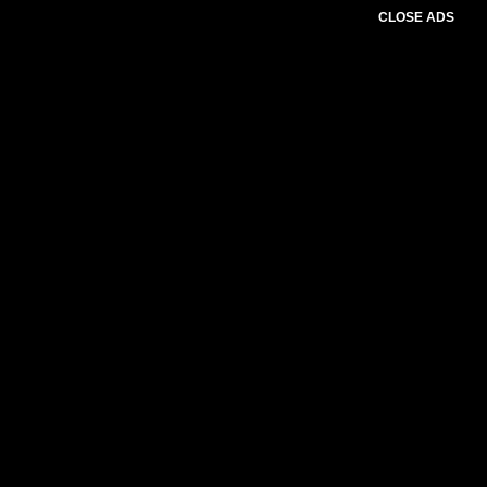
CLOSE ADS