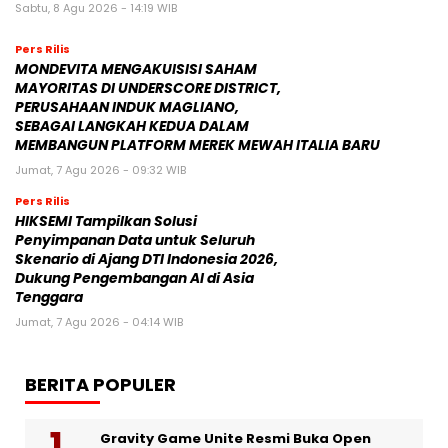
Sabtu, 8 Agu 2026 - 14:19 WIB
Pers Rilis
MONDEVITA MENGAKUISISI SAHAM
MAYORITAS DI UNDERSCORE DISTRICT,
PERUSAHAAN INDUK MAGLIANO,
SEBAGAI LANGKAH KEDUA DALAM
MEMBANGUN PLATFORM MEREK MEWAH ITALIA BARU
Jumat, 7 Agu 2026 - 09:32 WIB
Pers Rilis
HIKSEMI Tampilkan Solusi
Penyimpanan Data untuk Seluruh
Skenario di Ajang DTI Indonesia 2026,
Dukung Pengembangan AI di Asia
Tenggara
Jumat, 7 Agu 2026 - 04:14 WIB
BERITA POPULER
Gravity Game Unite Resmi Buka Open