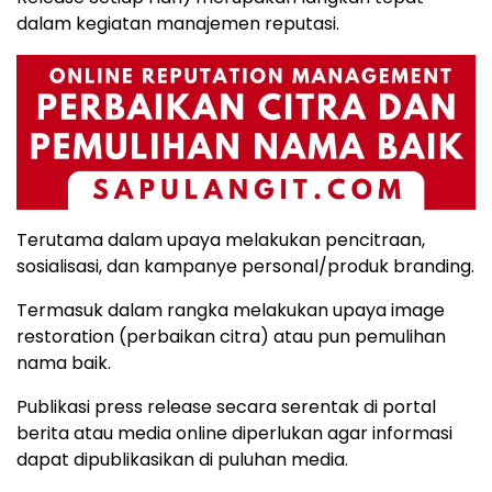
dalam kegiatan manajemen reputasi.
Terutama dalam upaya melakukan pencitraan,
sosialisasi, dan kampanye personal/produk branding.
Termasuk dalam rangka melakukan upaya image
restoration (perbaikan citra) atau pun pemulihan
nama baik.
Publikasi press release secara serentak di portal
berita atau media online diperlukan agar informasi
dapat dipublikasikan di puluhan media.