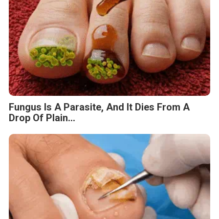
Fungus Is A Parasite, And It Dies From A
Drop Of Plain...