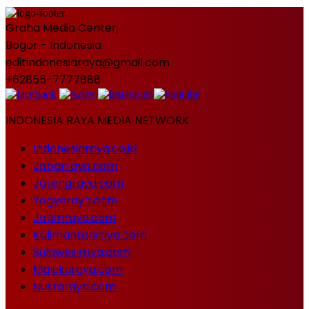
Graha Media Center,
Bogor - Indonesia
editindonesiaraya@gmail.com
+62855-7777888
INDONESIA RAYA MEDIA NETWORK
Indonesiaraya.co.id
Jabarraya.com
Jatengraya.com
Yogyaraya.com
Jatimraya.com
Kalimantanraya.com
Sulawesiraya.com
Malukuraya.com
Nusraraya.com