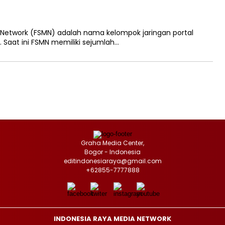
 Network (FSMN) adalah nama kelompok jaringan portal
e. Saat ini FSMN memiliki sejumlah…
Graha Media Center,
Bogor - Indonesia
editindonesiaraya@gmail.com
+62855-7777888
INDONESIA RAYA MEDIA NETWORK