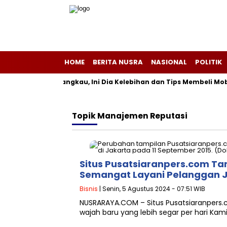
HOME
BERITA NUSRA
NASIONAL
POLITIK
n Pajak Terjangkau, Ini Dia Kelebihan dan Tips Membeli Mobil Li
Topik
Manajemen Reputasi
Situs Pusatsiaranpers.com Ta
Semangat Layani Pelanggan J
Bisnis
| Senin, 5 Agustus 2024 - 07:51 WIB
NUSRARAYA.COM – Situs Pusatsiaranpers.
wajah baru yang lebih segar per hari Kamis