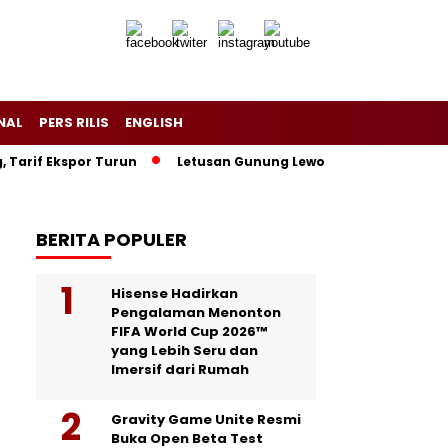
NAL
PERS RILIS
ENGLISH
rif Ekspor Turun
Letusan Gunung Lewotobi Picu Hujan Abu d
BERITA POPULER
Hisense Hadirkan
Pengalaman Menonton
FIFA World Cup 2026™
yang Lebih Seru dan
Imersif dari Rumah
Gravity Game Unite Resmi
Buka Open Beta Test