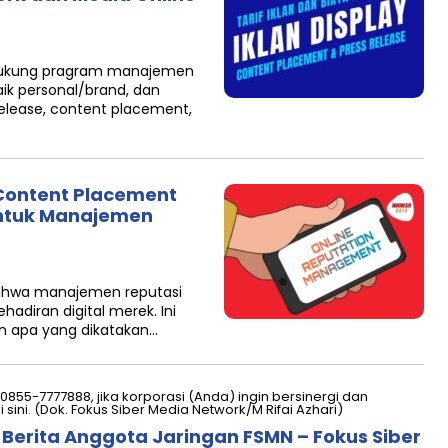
dukung pragram manajemen
ik personal/brand, dan
 release, content placement,
 Content Placement
 untuk Manajemen
bahwa manajemen reputasi
hadiran digital merek. Ini
n apa yang dikatakan…
 Berita Anggota Jaringan FSMN – Fokus Siber