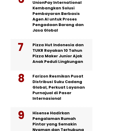
UnionPay International
Kembangkan Solusi
Pembayaran Berbasis
Agen AI untuk Proses
Pengadaan Barang dan
Jasa Global
Pizza Hut Indonesia dan
TUKR Rayakan 10 Tahun
Pizza Maker Junior Ajak
Anak Peduli Lingkungan
Farizon Resmikan Pusat
Distribusi Suku Cadang
Global, Perkuat Layanan
Purnajual di Pasar
Internasional
Hisense Hadirkan
Pengalaman Rumah
Pintar yang Semakin
Nyaman dan Terhubung