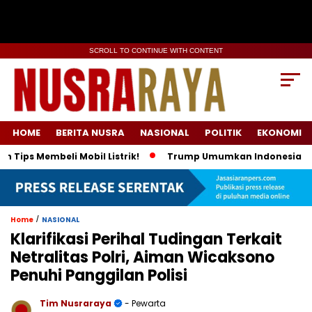
SCROLL TO CONTINUE WITH CONTENT
HOME
BERITA NUSRA
NASIONAL
POLITIK
EKONOMI
 Membeli Mobil Listrik!
Trump Umumkan Indonesia Beli Energ
/
Home
NASIONAL
Klarifikasi Perihal Tudingan Terkait
Netralitas Polri, Aiman Wicaksono
Penuhi Panggilan Polisi
Tim Nusraraya
- Pewarta