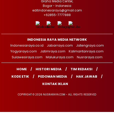
Graha Media Center,
Bogor - Indonesia
editindonesiaraya@gmail.com
+62855-7777888
INDONESIA RAYA MEDIA NETWORK
Indonesiaraya.co.id
Jabarraya.com
Jatengraya.com
Yogyaraya.com
Jatimraya.com
Kalimantanraya.com
Sulawesiraya.com
Malukuraya.com
Nusraraya.com
HOME
HISTORI MEDIA
TIM REDAKSI
KODE ETIK
PEDOMAN MEDIA
HAK JAWAB
KONTAK IKLAN
COPYRIGHT © 2026 NUSRARAYA.COM - ALL RIGHTS RESERVED