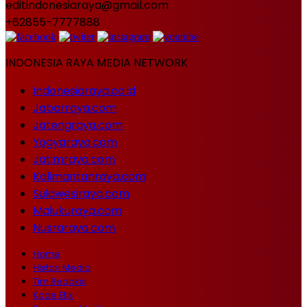
editindonesiaraya@gmail.com
+62855-7777888
INDONESIA RAYA MEDIA NETWORK
Indonesiaraya.co.id
Jabarraya.com
Jatengraya.com
Yogyaraya.com
Jatimraya.com
Kalimantanraya.com
Sulawesiraya.com
Malukuraya.com
Nusraraya.com
Home
Histori Media
Tim Redaksi
Kode Etik