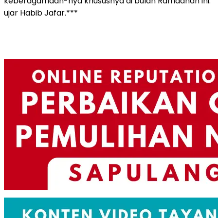
keberagamaan-nya khususnya di bulan Ramadhan ini.”
ujar Habib Jafar.***