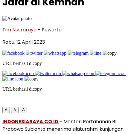
Jafar di Kemhan
Tim Nusraraya
- Pewarta
Rabu, 12 April 2023
URL berhasil dicopy
URL berhasil dicopy
A
A
A
INDONESIARAYA.CO.ID
– Menteri Pertahanan RI
Prabowo Subianto menerima silaturahmi kunjungan