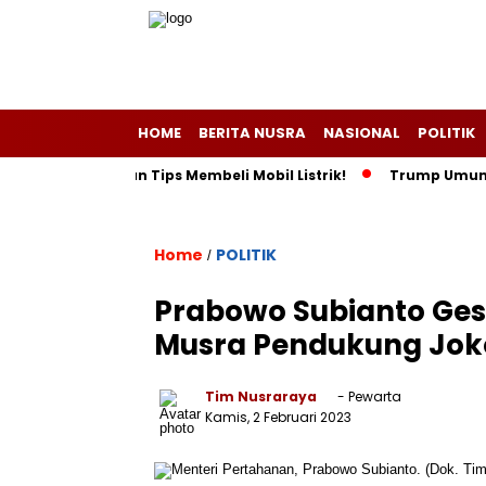
HOME
BERITA NUSRA
NASIONAL
POLITIK
lebihan dan Tips Membeli Mobil Listrik!
Trump Umumkan Indo
Home
POLITIK
/
Prabowo Subianto Gese
Musra Pendukung Joko
Tim Nusraraya
- Pewarta
Kamis, 2 Februari 2023