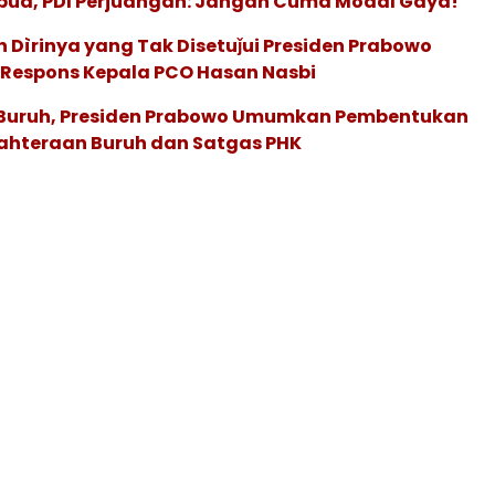
apua, PDI Perjuangan: Jangan Cuma Modal Gaya!
Dìrinya yang Tak Disetuǰui Presiden Prabowo
i Respons Kepala PCO Hasan Nasbi
 Buruh, Presiden Prabowo Umumkan Pembentukan
ahteraan Buruh dan Satgas PHK