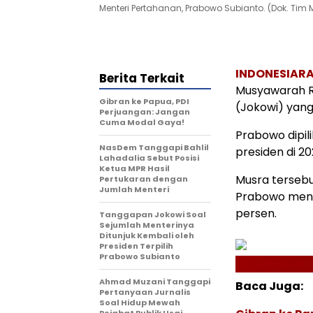
Menteri Pertahanan, Prabowo Subianto. (Dok. Tim
INDONESIARA
Berita Terkait
Musyawarah R
Gibran ke Papua, PDI
(Jokowi) yang
Perjuangan: Jangan
Cuma Modal Gaya!
Prabowo dipil
NasDem Tanggapi Bahlil
presiden di 20
Lahadalia Sebut Posisi
Ketua MPR Hasil
Musra tersebu
Pertukaran dengan
Jumlah Menteri
Prabowo mene
persen.
Tanggapan Jokowi Soal
Sejumlah Menterinya
Ditunjuk Kembali oleh
Presiden Terpilih
Prabowo Subianto
Ahmad Muzani Tanggapi
Baca Juga:
Pertanyaan Jurnalis
Soal Hidup Mewah