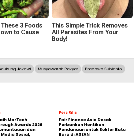
g These 3 Foods
This Simple Trick Removes
nown to Cause
All Parasites From Your
Body!
ndukung Jokowi
Musyawarah Rakyat
Prabowo Subianto
s
Pers Rilis
Raih MarTech
Fair Finance Asia Desak
hrough Awards 2026
Perbankan Hentikan
Pemantauan dan
Pendanaan untuk Sektor Batu
 Media Sosial,
Bara di ASEAN