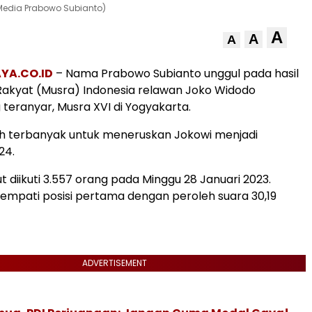
 Media Prabowo Subianto)
A
A
A
YA.CO.ID
– Nama Prabowo Subianto unggul pada hasil
akyat (Musra) Indonesia relawan Joko Widodo
 teranyar, Musra XVI di Yogyakarta.
ih terbanyak untuk meneruskan Jokowi menjadi
24.
t diikuti 3.557 orang pada Minggu 28 Januari 2023.
mpati posisi pertama dengan peroleh suara 30,19
ADVERTISEMENT