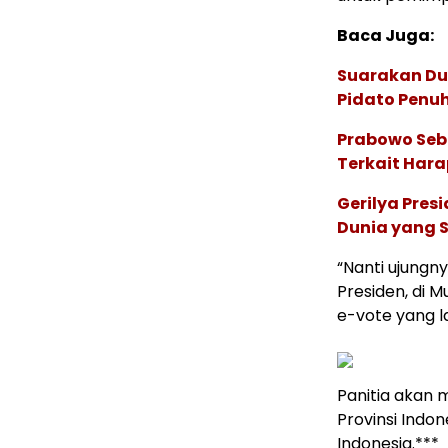
Baca Juga:
Suarakan Du
Pidato Penu
Prabowo Sebu
Terkait Hara
Gerilya Pres
Dunia yang S
“Nanti ujungn
Presiden, di 
e-vote yang la
Panitia akan 
Provinsi Indo
Indonesia.***