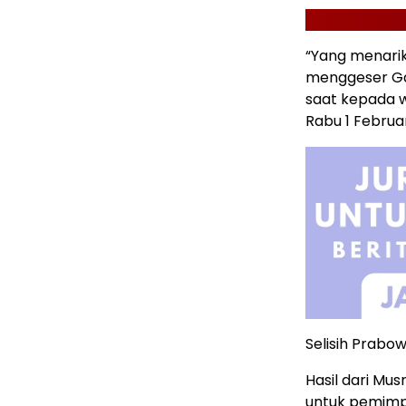
“Yang menarik
menggeser Gan
saat kepada w
Rabu 1 Februar
Selisih Prabo
Hasil dari Mu
untuk pemimpi