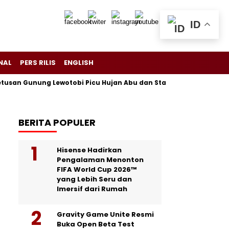
ID
NAL
PERS RILIS
ENGLISH
Gunung Lewotobi Picu Hujan Abu dan Status Awas di Flores
P
BERITA POPULER
Hisense Hadirkan
Pengalaman Menonton
FIFA World Cup 2026™
yang Lebih Seru dan
Imersif dari Rumah
Gravity Game Unite Resmi
Buka Open Beta Test