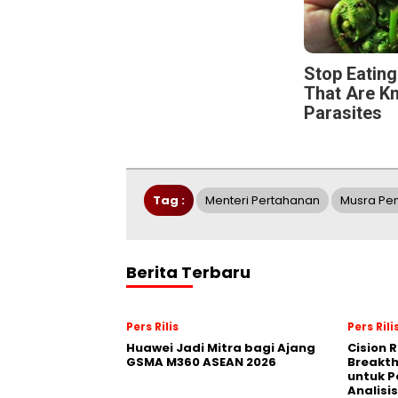
Stop Eatin
That Are K
Parasites
Tag :
Menteri Pertahanan
Musra Pe
Berita Terbaru
Pers Rilis
Pers Rili
Huawei Jadi Mitra bagi Ajang
Cision 
GSMA M360 ASEAN 2026
Breakt
untuk 
Analisis