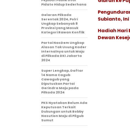
Gibran ke P
Pejabat Publik Usai
Pidato Hidup Sederhana
Pengunduran 
Gelaran Pilkada
Subianto, In
Serentak 2024, Polri
Ungkap Sebanyak 8
Provinsi yang Masuk
Hadiah Hari
Kategori Rawan Konflik
Dewan Kesej
Partai NasDem Ungkap
Alasan Tak Usung Kader
Internalnya untuk Maju
di Pilkada DKI Jakarta
2024
Super Lengkap, Daftar
14 Nama Cagub
Cawagub yang
Diputuskan Partai
Gerindra Maju pada
Pilkada 2024
PKS Nyatakan Belum Ada
Keputusan Terkait
Dukungan untuk Bobby
Nasution Maju di Pilgub
Sumut