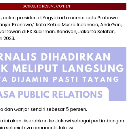
SCROLL TO RESUME CONTENT
, calon presiden di Yogyakarta nomor satu Prabowo
jar Pranowo,” kata Ketua Musra Indonesia, Andi Gani,
artawan di FX Sudirman, Senayan, Jakarta Selatan,
i 2023.
wo dan Ganjar sendiri sebesar 5 persen.
sra ini akan diserahkan ke Jokowi sebagai pertimbangan
n selanjutnya pengganti Jokowi.