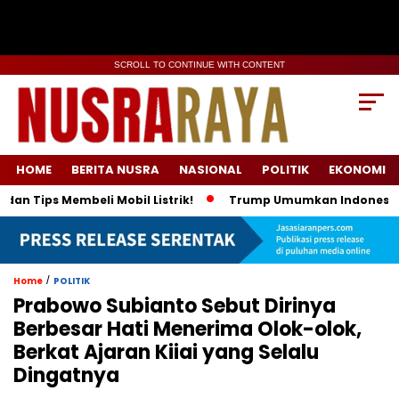
SCROLL TO CONTINUE WITH CONTENT
HOME
BERITA NUSRA
NASIONAL
POLITIK
EKONOMI
ps Membeli Mobil Listrik!
Trump Umumkan Indonesia Beli Ene
/
Home
POLITIK
Prabowo Subianto Sebut Dirinya
Berbesar Hati Menerima Olok-olok,
Berkat Ajaran Kiiai yang Selalu
Dingatnya