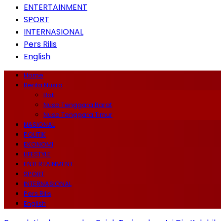
ENTERTAINMENT
SPORT
INTERNASIONAL
Pers Rilis
English
Home
Berita Nusra
Bali
Nusa Tenggara Barat
Nusa Tenggara Timur
NASIONAL
POLITIK
EKONOMI
LIFESTYLE
ENTERTAINMENT
SPORT
INTERNASIONAL
Pers Rilis
English