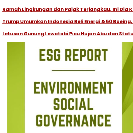
Ramah Lingkungan dan Pajak Terjangkau, Ini Dia Ke
Trump Umumkan Indonesia Beli Energi & 50 Boeing, 
Letusan Gunung Lewotobi Picu Hujan Abu dan Statu