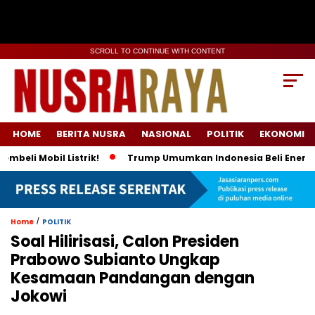
SCROLL TO CONTINUE WITH CONTENT
HOME
BERITA NUSRA
NASIONAL
POLITIK
EKONOMI
Mobil Listrik!
Trump Umumkan Indonesia Beli Energi & 50 Bo
/
Home
POLITIK
Soal Hilirisasi, Calon Presiden
Prabowo Subianto Ungkap
Kesamaan Pandangan dengan
Jokowi