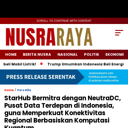
SCROLL TO CONTINUE WITH CONTENT
HOME
BERITA NUSRA
NASIONAL
POLITIK
EKONOMI
il Listrik!
Trump Umumkan Indonesia Beli Energi & 50 Boein
/
Home
Pers Rilis
StarHub Bermitra dengan NeutraDC,
Pusat Data Terdepan di Indonesia,
guna Memperkuat Konektivitas
Regional Berbasiskan Komputasi
Kuantum