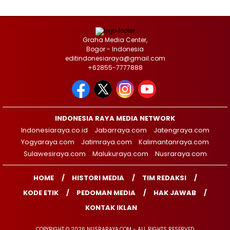
Graha Media Center,
Bogor - Indonesia
editindonesiaraya@gmail.com
+62855-7777888
INDONESIA RAYA MEDIA NETWORK
Indonesiaraya.co.id
Jabarraya.com
Jatengraya.com
Yogyaraya.com
Jatimraya.com
Kalimantanraya.com
Sulawesiraya.com
Malukuraya.com
Nusraraya.com
HOME
HISTORI MEDIA
TIM REDAKSI
KODE ETIK
PEDOMAN MEDIA
HAK JAWAB
KONTAK IKLAN
COPYRIGHT © 2026 NUSRARAYA.COM - ALL RIGHTS RESERVED