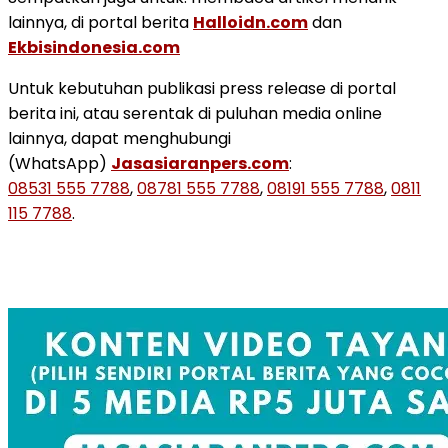
lainnya, di portal berita
Halloidn.com
dan
Ekbisindonesia.com
Untuk kebutuhan publikasi press release di portal
berita ini, atau serentak di puluhan media online
lainnya, dapat menghubungi
(WhatsApp)
Jasasiaranpers.com
:
08531 555 7788
,
08781 555 7788
,
08191 555 7788
,
0811
115 7788
.