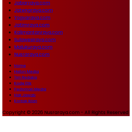
Jabarraya.com
Jatengraya.com
Yogyaraya.com
Jatimraya.com
Kalimantanraya.com
Sulawesiraya.com
Malukuraya.com
Nusraraya.com
Home
Histori Media
Tim Redaksi
Kode Etik
Pedoman Media
Hak Jawab
Kontak Iklan
Copyright © 2026 Nusraraya.com - All Rights Reserved