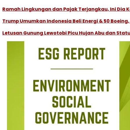
Ramah Lingkungan dan Pajak Terjangkau, Ini Dia Ke
Trump Umumkan Indonesia Beli Energi & 50 Boeing, 
Letusan Gunung Lewotobi Picu Hujan Abu dan Statu