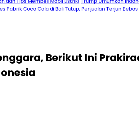
n dan Tips Membeli Mobil Listrik!
Trump Umumkan Indonesi
res
Pabrik Coca Cola di Bali Tutup, Penjualan Terjun Bebas
nggara, Berikut Ini Prakir
donesia