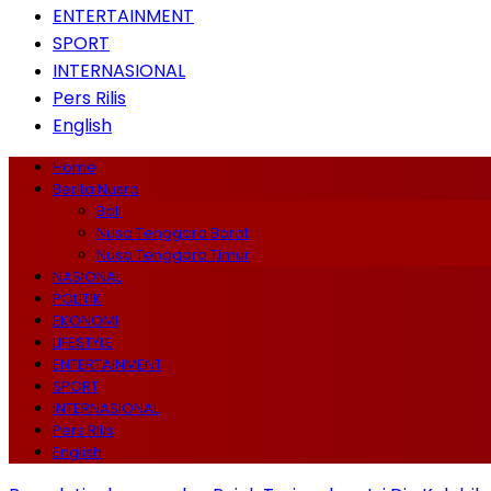
ENTERTAINMENT
SPORT
INTERNASIONAL
Pers Rilis
English
Home
Berita Nusra
Bali
Nusa Tenggara Barat
Nusa Tenggara Timur
NASIONAL
POLITIK
EKONOMI
LIFESTYLE
ENTERTAINMENT
SPORT
INTERNASIONAL
Pers Rilis
English