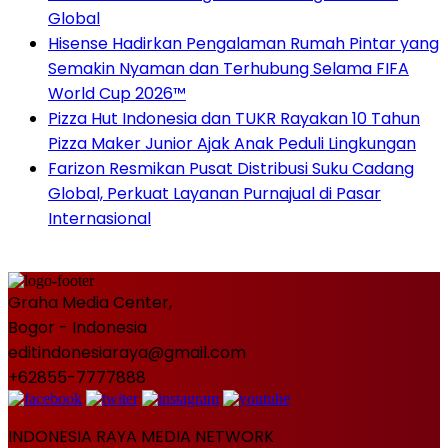
Global
Hisense Hadirkan Pengalaman Rumah Pintar yang
Semakin Nyaman dan Terhubung Selama FIFA
World Cup 2026™
Pizza Hut Indonesia dan TUKR Rayakan 10 Tahun
Pizza Maker Junior Ajak Anak Peduli Lingkungan
Farizon Resmikan Pusat Distribusi Suku Cadang
Global, Perkuat Layanan Purnajual di Pasar
Internasional
Graha Media Center,
Bogor - Indonesia
editindonesiaraya@gmail.com
+62855-7777888
INDONESIA RAYA MEDIA NETWORK