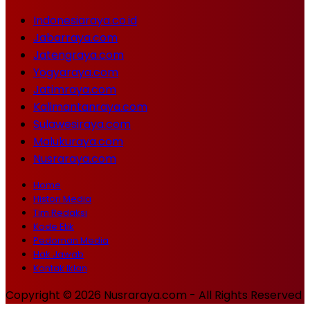
Indonesiaraya.co.id
Jabarraya.com
Jatengraya.com
Yogyaraya.com
Jatimraya.com
Kalimantanraya.com
Sulawesiraya.com
Malukuraya.com
Nusraraya.com
Home
Histori Media
Tim Redaksi
Kode Etik
Pedoman Media
Hak Jawab
Kontak Iklan
Copyright © 2026 Nusraraya.com - All Rights Reserved