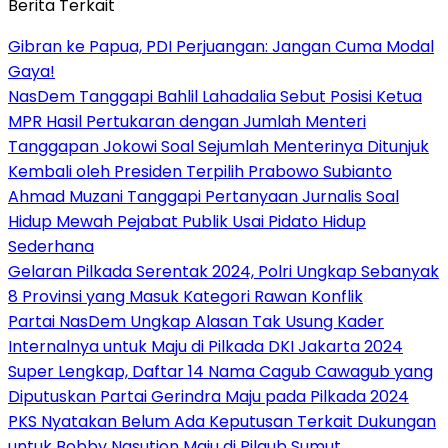
Berita Terkait
Gibran ke Papua, PDI Perjuangan: Jangan Cuma Modal
Gaya!
NasDem Tanggapi Bahlil Lahadalia Sebut Posisi Ketua
MPR Hasil Pertukaran dengan Jumlah Menteri
Tanggapan Jokowi Soal Sejumlah Menterinya Ditunjuk
Kembali oleh Presiden Terpilih Prabowo Subianto
Ahmad Muzani Tanggapi Pertanyaan Jurnalis Soal
Hidup Mewah Pejabat Publik Usai Pidato Hidup
Sederhana
Gelaran Pilkada Serentak 2024, Polri Ungkap Sebanyak
8 Provinsi yang Masuk Kategori Rawan Konflik
Partai NasDem Ungkap Alasan Tak Usung Kader
Internalnya untuk Maju di Pilkada DKI Jakarta 2024
Super Lengkap, Daftar 14 Nama Cagub Cawagub yang
Diputuskan Partai Gerindra Maju pada Pilkada 2024
PKS Nyatakan Belum Ada Keputusan Terkait Dukungan
untuk Bobby Nasution Maju di Pilgub Sumut