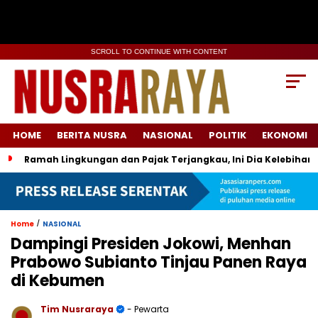
SCROLL TO CONTINUE WITH CONTENT
HOME
BERITA NUSRA
NASIONAL
POLITIK
EKONOMI
Ramah Lingkungan dan Pajak Terjangkau, Ini Dia Kelebihan d
/
Home
NASIONAL
Dampingi Presiden Jokowi, Menhan
Prabowo Subianto Tinjau Panen Raya
di Kebumen
Tim Nusraraya
- Pewarta