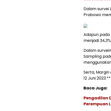
Dalam survei L
Prabowo memp
Adapun pada ha
menjadi 34,3%
Dalam survei
Sampling pad
menggunakan 
Serta, Margin 
12 Juni 2023.**
Baca Juga:
Pengadilan 
Perempuan Le