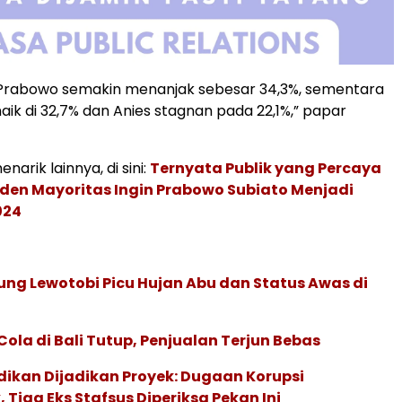
s Prabowo semakin menanjak sebesar 34,3%, sementara
aik di 32,7% dan Anies stagnan pada 22,1%,” papar
narik lainnya, di sini:
Ternyata Publik yang Percaya
iden Mayoritas Ingin Prabowo Subiato Menjadi
024
ng Lewotobi Picu Hujan Abu dan Status Awas di
Cola di Bali Tutup, Penjualan Terjun Bebas
dikan Dijadikan Proyek: Dugaan Korupsi
Tiga Eks Stafsus Diperiksa Pekan Ini