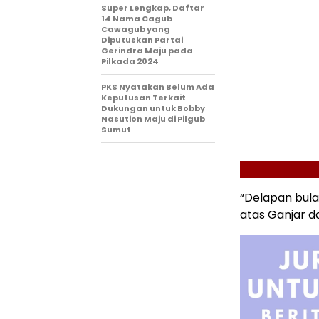
Super Lengkap, Daftar
14 Nama Cagub
Cawagub yang
Diputuskan Partai
Gerindra Maju pada
Pilkada 2024
PKS Nyatakan Belum Ada
Keputusan Terkait
Dukungan untuk Bobby
Nasution Maju di Pilgub
Sumut
“Delapan bula
atas Ganjar da