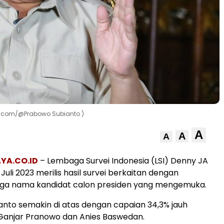
k.com/@Prabowo Subianto )
A
A
A
YA.CO.ID
– Lembaga Survei Indonesia (LSI) Denny JA
 Juli 2023 merilis hasil survei berkaitan dengan
 tiga nama kandidat calon presiden yang mengemuka.
nto semakin di atas dengan capaian 34,3% jauh
Ganjar Pranowo dan Anies Baswedan.