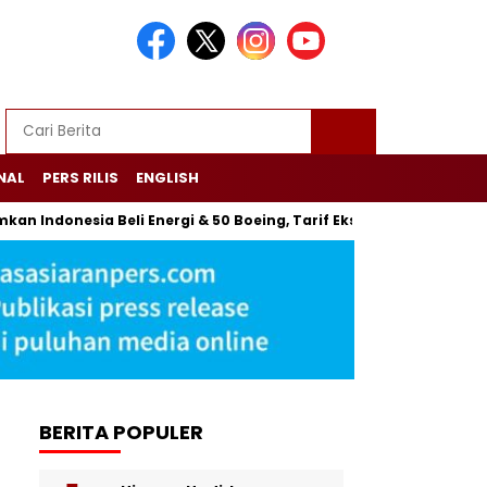
NAL
PERS RILIS
ENGLISH
n Indonesia Beli Energi & 50 Boeing, Tarif Ekspor Turun
L
BERITA POPULER