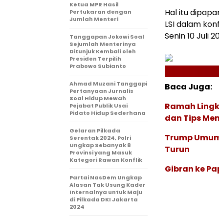
Ketua MPR Hasil
Hal itu dipap
Pertukaran dengan
Jumlah Menteri
LSI dalam konf
Senin 10 Juli 
Tanggapan Jokowi Soal
Sejumlah Menterinya
Ditunjuk Kembali oleh
Presiden Terpilih
Prabowo Subianto
Ahmad Muzani Tanggapi
Baca Juga:
Pertanyaan Jurnalis
Soal Hidup Mewah
Ramah Lingku
Pejabat Publik Usai
Pidato Hidup Sederhana
dan Tips Memb
Gelaran Pilkada
Trump Umumka
Serentak 2024, Polri
Ungkap Sebanyak 8
Turun
Provinsi yang Masuk
Kategori Rawan Konflik
Gibran ke P
Partai NasDem Ungkap
Alasan Tak Usung Kader
Internalnya untuk Maju
di Pilkada DKI Jakarta
2024