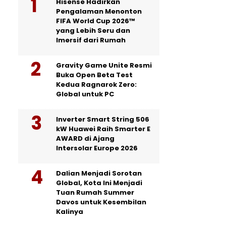
Hisense Hadirkan
Pengalaman Menonton
FIFA World Cup 2026™
yang Lebih Seru dan
Imersif dari Rumah
Gravity Game Unite Resmi
Buka Open Beta Test
Kedua Ragnarok Zero:
Global untuk PC
Inverter Smart String 506
kW Huawei Raih Smarter E
AWARD di Ajang
Intersolar Europe 2026
Dalian Menjadi Sorotan
Global, Kota Ini Menjadi
Tuan Rumah Summer
Davos untuk Kesembilan
Kalinya