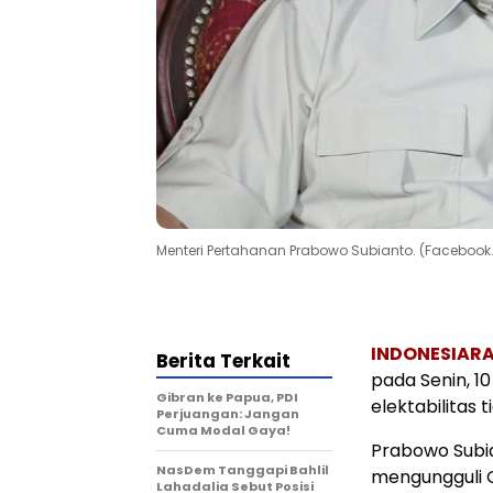
Menteri Pertahanan Prabowo Subianto. (Faceboo
INDONESIARA
Berita Terkait
pada Senin, 10
Gibran ke Papua, PDI
elektabilitas
Perjuangan: Jangan
Cuma Modal Gaya!
Prabowo Subia
NasDem Tanggapi Bahlil
mengungguli 
Lahadalia Sebut Posisi