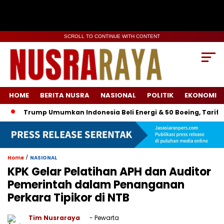
SCROLL TO CONTINUE WITH CONTENT
HOME
BERITA NUSRA
NASIONAL
POLITIK
EKONOMI
Trump Umumkan Indonesia Beli Energi & 50 Boeing, Tarif Ekspor
/
Home
NASIONAL
KPK Gelar Pelatihan APH dan Auditor
Pemerintah dalam Penanganan
Perkara Tipikor di NTB
Tim Nusraraya
- Pewarta