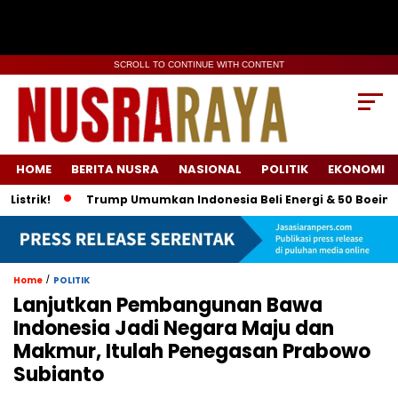
SCROLL TO CONTINUE WITH CONTENT
HOME
BERITA NUSRA
NASIONAL
POLITIK
EKONOMI
k!
Trump Umumkan Indonesia Beli Energi & 50 Boeing, Tarif
/
Home
POLITIK
Lanjutkan Pembangunan Bawa
Indonesia Jadi Negara Maju dan
Makmur, Itulah Penegasan Prabowo
Subianto