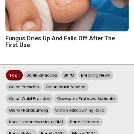
Fungus Dries Up And Falls Off After The
First Use
Tag :
Bahlil Lahadalia
BKPM
Breaking News
Calon Presiden
Calon Wakil Pesiden
Calon Wakil Presiden
Cawapres Prabowo Subianto
Gibran Rakabuming
Gibran Rakabuming Raka
Koalisi Indonesia Maju (KIM)
Partai Gerindra
Partai Golkar
Pemilu 2024
Pilpres 2024