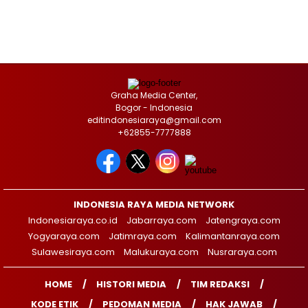
Graha Media Center,
Bogor - Indonesia
editindonesiaraya@gmail.com
+62855-7777888
INDONESIA RAYA MEDIA NETWORK
Indonesiaraya.co.id
Jabarraya.com
Jatengraya.com
Yogyaraya.com
Jatimraya.com
Kalimantanraya.com
Sulawesiraya.com
Malukuraya.com
Nusraraya.com
HOME
HISTORI MEDIA
TIM REDAKSI
KODE ETIK
PEDOMAN MEDIA
HAK JAWAB