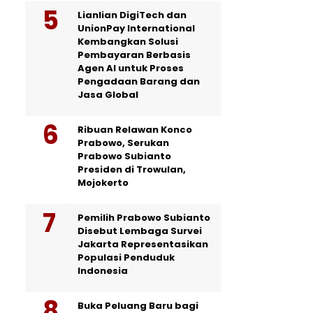
Lianlian DigiTech dan
UnionPay International
Kembangkan Solusi
Pembayaran Berbasis
Agen AI untuk Proses
Pengadaan Barang dan
Jasa Global
Ribuan Relawan Konco
Prabowo, Serukan
Prabowo Subianto
Presiden di Trowulan,
Mojokerto
Pemilih Prabowo Subianto
Disebut Lembaga Survei
Jakarta Representasikan
Populasi Penduduk
Indonesia
Buka Peluang Baru bagi