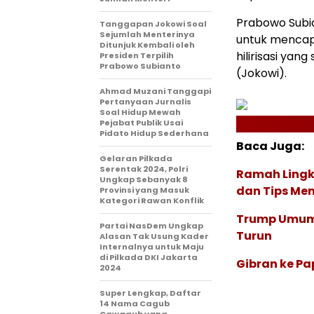
Prabowo Subia
Tanggapan Jokowi Soal
Sejumlah Menterinya
untuk mencapa
Ditunjuk Kembali oleh
hilirisasi yan
Presiden Terpilih
Prabowo Subianto
(Jokowi).
Ahmad Muzani Tanggapi
Pertanyaan Jurnalis
Soal Hidup Mewah
Pejabat Publik Usai
Pidato Hidup Sederhana
Baca Juga:
Gelaran Pilkada
Serentak 2024, Polri
Ramah Lingku
Ungkap Sebanyak 8
dan Tips Memb
Provinsi yang Masuk
Kategori Rawan Konflik
Trump Umumka
Partai NasDem Ungkap
Turun
Alasan Tak Usung Kader
Internalnya untuk Maju
di Pilkada DKI Jakarta
Gibran ke P
2024
Super Lengkap, Daftar
14 Nama Cagub
Cawagub yang