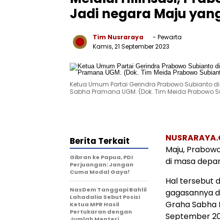
Jadi negara Maju yan
Tim Nusraraya
- Pewarta
Kamis, 21 September 2023
Ketua Umum Partai Gerindra Prabowo Subianto di
Sabha Pramana UGM. (Dok. Tim Meida Prabowo S
NUSRARAYA
Berita Terkait
Maju, Prabowo
Gibran ke Papua, PDI
di masa depa
Perjuangan: Jangan
Cuma Modal Gaya!
Hal tersebut
NasDem Tanggapi Bahlil
gagasannya di
Lahadalia Sebut Posisi
Graha Sabha P
Ketua MPR Hasil
Pertukaran dengan
September 20
Jumlah Menteri