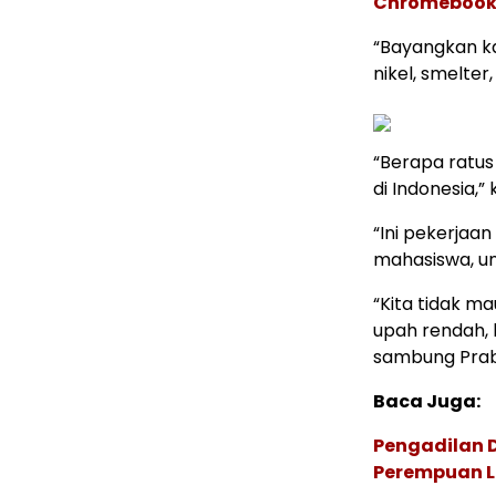
Chromebook, 
“Bayangkan ka
nikel, smelter,
“Berapa ratus
di Indonesia,”
“Ini pekerjaa
mahasiswa, un
“Kita tidak 
upah rendah, k
sambung Prab
Baca Juga:
Pengadilan 
Perempuan Le