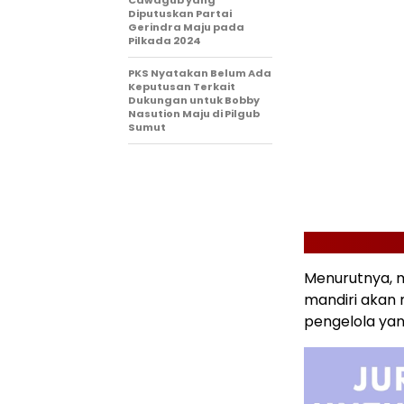
Diputuskan Partai
Gerindra Maju pada
Pilkada 2024
PKS Nyatakan Belum Ada
Keputusan Terkait
Dukungan untuk Bobby
Nasution Maju di Pilgub
Sumut
Menurutnya, m
mandiri akan 
pengelola ya