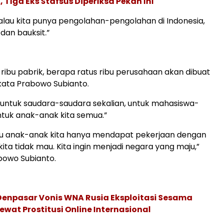
Tiga Eks Stafsus Diperiksa Pekan Ini
lau kita punya pengolahan-pengolahan di Indonesia,
 dan bauksit.”
 ribu pabrik, berapa ratus ribu perusahaan akan dibuat
 kata Prabowo Subianto.
n untuk saudara-saudara sekalian, untuk mahasiswa-
tuk anak-anak kita semua.”
mau anak-anak kita hanya mendapat pekerjaan dengan
ita tidak mau. Kita ingin menjadi negara yang maju,”
owo Subianto.
Denpasar Vonis WNA Rusia Eksploitasi Sesama
wat Prostitusi Online Internasional