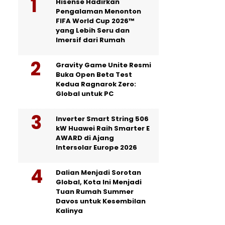
Hisense Hadirkan
Pengalaman Menonton
FIFA World Cup 2026™
yang Lebih Seru dan
Imersif dari Rumah
Gravity Game Unite Resmi
Buka Open Beta Test
Kedua Ragnarok Zero:
Global untuk PC
Inverter Smart String 506
kW Huawei Raih Smarter E
AWARD di Ajang
Intersolar Europe 2026
Dalian Menjadi Sorotan
Global, Kota Ini Menjadi
Tuan Rumah Summer
Davos untuk Kesembilan
Kalinya