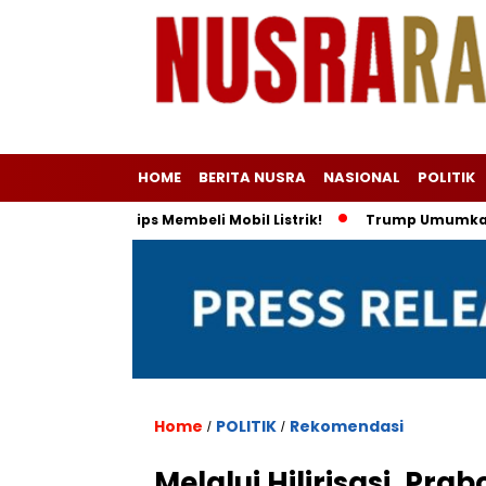
HOME
BERITA NUSRA
NASIONAL
POLITIK
an dan Tips Membeli Mobil Listrik!
Trump Umumkan Indonesia
Home
POLITIK
Rekomendasi
/
/
Melalui Hilirisasi, Pr