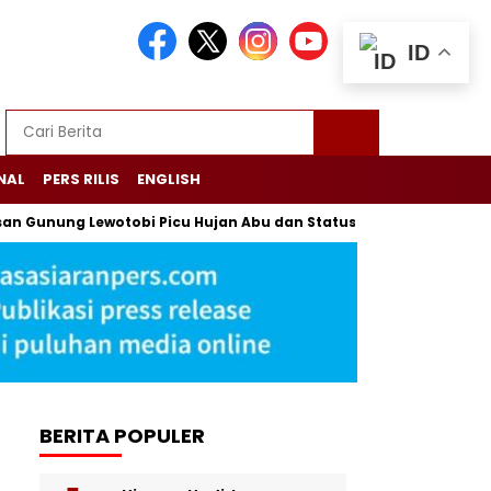
ID
NAL
PERS RILIS
ENGLISH
ng Lewotobi Picu Hujan Abu dan Status Awas di Flores
Pabrik
BERITA POPULER