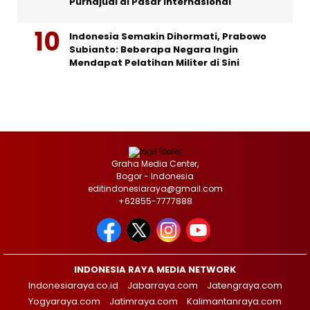
Purnajual di Pasar Internasional
Indonesia Semakin Dihormati, Prabowo
Subianto: Beberapa Negara Ingin
Mendapat Pelatihan Militer di Sini
Graha Media Center,
Bogor - Indonesia
editindonesiaraya@gmail.com
+62855-7777888
INDONESIA RAYA MEDIA NETWORK
Indonesiaraya.co.id
Jabarraya.com
Jatengraya.com
Yogyaraya.com
Jatimraya.com
Kalimantanraya.com