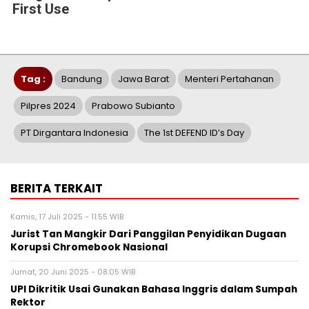
First Use
Tag :
Bandung
Jawa Barat
Menteri Pertahanan
Pilpres 2024
Prabowo Subianto
PT Dirgantara Indonesia
The 1st DEFEND ID’s Day
BERITA TERKAIT
Kamis, 17 Juli 2025 - 11:55 WIB
Jurist Tan Mangkir Dari Panggilan Penyidikan Dugaan
Korupsi Chromebook Nasional
Jumat, 20 Juni 2025 - 08:05 WIB
UPI Dikritik Usai Gunakan Bahasa Inggris dalam Sumpah
Rektor