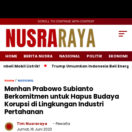
SCROLL TO CONTINUE WITH CONTENT
HOME
BERITA NUSRA
NASIONAL
POLITIK
EKONOMI
obil Listrik!
Trump Umumkan Indonesia Beli Energi & 50 Bo
/
Home
NASIONAL
Menhan Prabowo Subianto
Berkomitmen untuk Hapus Budaya
Korupsi di Lingkungan Industri
Pertahanan
Tim Nusraraya
- Pewarta
Jumat, 16 Juni 2023