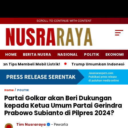
SCROLL TO CONTINUE WITH CONTENT
HOME
BERITA NUSRA
NASIONAL
POLITIK
EKONOMI
s Membeli Mobil Listrik!
Trump Umumkan Indonesia Beli Ener
/
Home
POLITIK
Partai Golkar akan Beri Dukungan
kepada Ketua Umum Partai Gerindra
Prabowo Subianto di Pilpres 2024?
Tim Nusraraya
- Pewarta