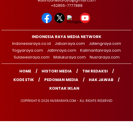
editindonesiaraya@gmail.com
+62855-7777888
INDONESIA RAYA MEDIA NETWORK
Indonesiaraya.co.id
Jabarraya.com
Jatengraya.com
Yogyaraya.com
Jatimraya.com
Kalimantanraya.com
Sulawesiraya.com
Malukuraya.com
Nusraraya.com
HOME
HISTORI MEDIA
TIM REDAKSI
KODE ETIK
PEDOMAN MEDIA
HAK JAWAB
KONTAK IKLAN
COPYRIGHT © 2026 NUSRARAYA.COM - ALL RIGHTS RESERVED