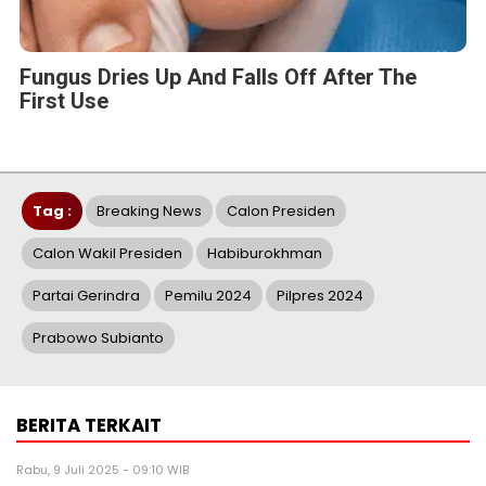
Fungus Dries Up And Falls Off After The
First Use
Tag :
Breaking News
Calon Presiden
Calon Wakil Presiden
Habiburokhman
Partai Gerindra
Pemilu 2024
Pilpres 2024
Prabowo Subianto
BERITA TERKAIT
Rabu, 9 Juli 2025 - 09:10 WIB