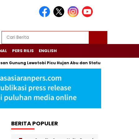
NAL
PERS RILIS
ENGLISH
nung Lewotobi Picu Hujan Abu dan Status Awas di Flores
Pabr
BERITA POPULER