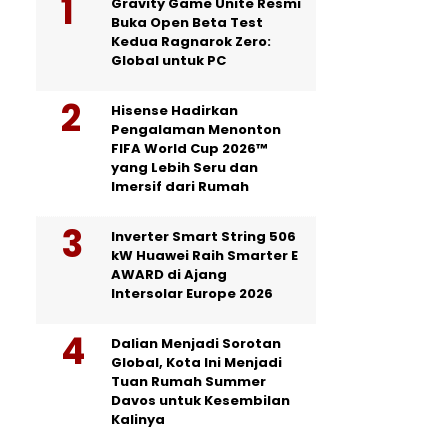
Gravity Game Unite Resmi
Buka Open Beta Test
Kedua Ragnarok Zero:
Global untuk PC
Hisense Hadirkan
Pengalaman Menonton
FIFA World Cup 2026™
yang Lebih Seru dan
Imersif dari Rumah
Inverter Smart String 506
kW Huawei Raih Smarter E
AWARD di Ajang
Intersolar Europe 2026
Dalian Menjadi Sorotan
Global, Kota Ini Menjadi
Tuan Rumah Summer
Davos untuk Kesembilan
Kalinya