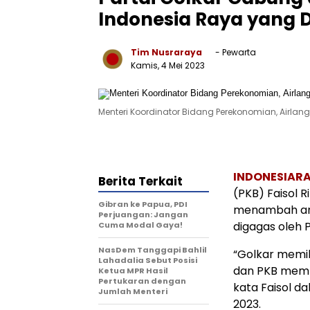
Indonesia Raya yang 
Tim Nusraraya
- Pewarta
Kamis, 4 Mei 2023
Menteri Koordinator Bidang Perekonomian, Airlan
INDONESIARA
Berita Terkait
(PKB) Faisol 
Gibran ke Papua, PDI
menambah angg
Perjuangan: Jangan
digagas oleh 
Cuma Modal Gaya!
NasDem Tanggapi Bahlil
“Golkar memi
Lahadalia Sebut Posisi
dan PKB memb
Ketua MPR Hasil
Pertukaran dengan
kata Faisol da
Jumlah Menteri
2023.