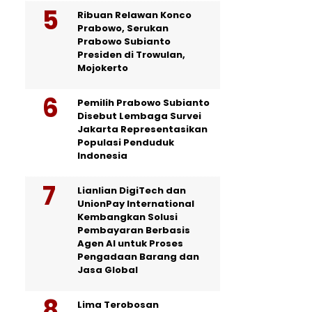
Ribuan Relawan Konco
Prabowo, Serukan
Prabowo Subianto
Presiden di Trowulan,
Mojokerto
Pemilih Prabowo Subianto
Disebut Lembaga Survei
Jakarta Representasikan
Populasi Penduduk
Indonesia
Lianlian DigiTech dan
UnionPay International
Kembangkan Solusi
Pembayaran Berbasis
Agen AI untuk Proses
Pengadaan Barang dan
Jasa Global
Lima Terobosan