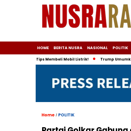
HOME
BERITA NUSRA
NASIONAL
POLITIK
ihan dan Tips Membeli Mobil Listrik!
Trump Umumkan Indones
Home
POLITIK
/
Partai Golkar Gabung