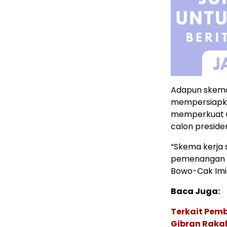
Adapun skema 
mempersiapka
memperkuat u
calon preside
“Skema kerja
pemenangan P
Bowo-Cak Imin
Baca Juga:
Terkait Pem
Gibran Raka