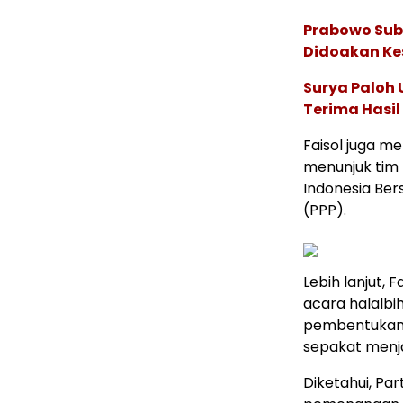
Prabowo Sub
Didoakan Ke
Surya Paloh
Terima Hasil
Faisol juga m
menunjuk tim 
Indonesia Ber
(PPP).
Lebih lanjut,
acara halalbi
pembentukan k
sepakat menjad
Diketahui, Pa