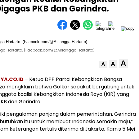
Digagas PKB dan Gerindra.
gga Hartarto. (Facbook.com/@Airlangga Hartarto)
A
A
A
YA.CO.ID
– Ketua DPP Partai Kebangkitan Bangsa
Riza mengklaim bahwa Golkar sepakat bergabung untuk
ota koalisi Kebangkitan Indonesia Raya (KIR) yang
PKB dan Gerindra.
liki pengalaman panjang dalam pemerintahan, Gerindra
utuhkan itu untuk membuat Indonesia semakin maju,”
lam keterangan tertulis diterima di Jakarta, Kamis 5 Mei