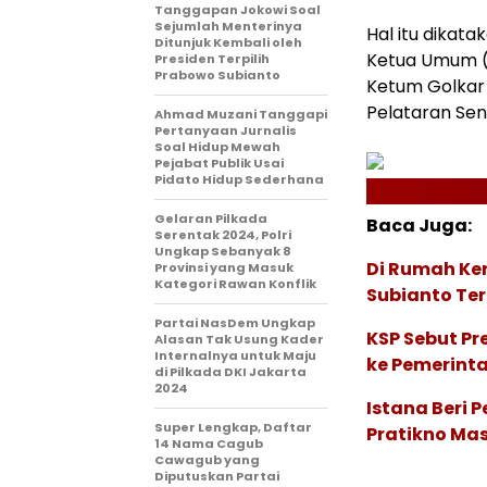
Tanggapan Jokowi Soal
Sejumlah Menterinya
Hal itu dikat
Ditunjuk Kembali oleh
Ketua Umum (
Presiden Terpilih
Prabowo Subianto
Ketum Golkar 
Pelataran Sen
Ahmad Muzani Tanggapi
Pertanyaan Jurnalis
Soal Hidup Mewah
Pejabat Publik Usai
Pidato Hidup Sederhana
Gelaran Pilkada
Baca Juga:
Serentak 2024, Polri
Ungkap Sebanyak 8
Di Rumah Ker
Provinsi yang Masuk
Kategori Rawan Konflik
Subianto Te
Partai NasDem Ungkap
KSP Sebut Pr
Alasan Tak Usung Kader
Internalnya untuk Maju
ke Pemerint
di Pilkada DKI Jakarta
2024
Istana Beri 
Super Lengkap, Daftar
Pratikno Mas
14 Nama Cagub
Cawagub yang
Diputuskan Partai