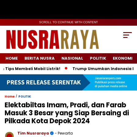
SCROLL TO CONTINUE WITH CONTENT
HOME
BERITA NUSRA
NASIONAL
POLITIK
EKONOMI
Membeli Mobil Listrik!
Trump Umumkan Indonesia Beli Energi
/
Home
POLITIK
Elektabiltas Imam, Pradi, dan Farab
Masuk 3 Besar yang Siap Bersaing di
Pilkada Kota Depok 2024
Tim Nusraraya
- Pewarta