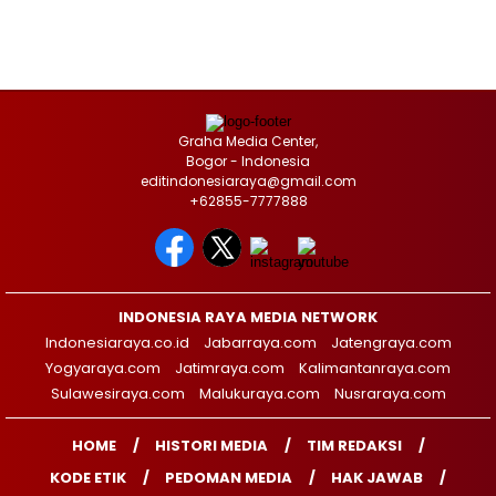
Graha Media Center,
Bogor - Indonesia
editindonesiaraya@gmail.com
+62855-7777888
INDONESIA RAYA MEDIA NETWORK
Indonesiaraya.co.id
Jabarraya.com
Jatengraya.com
Yogyaraya.com
Jatimraya.com
Kalimantanraya.com
Sulawesiraya.com
Malukuraya.com
Nusraraya.com
HOME
HISTORI MEDIA
TIM REDAKSI
KODE ETIK
PEDOMAN MEDIA
HAK JAWAB