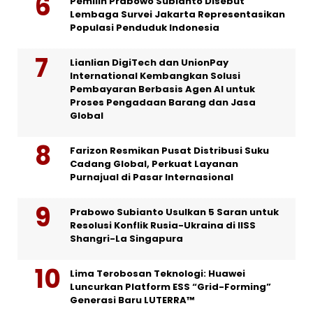
Pemilih Prabowo Subianto Disebut
Lembaga Survei Jakarta Representasikan
Populasi Penduduk Indonesia
Lianlian DigiTech dan UnionPay
International Kembangkan Solusi
Pembayaran Berbasis Agen AI untuk
Proses Pengadaan Barang dan Jasa
Global
Farizon Resmikan Pusat Distribusi Suku
Cadang Global, Perkuat Layanan
Purnajual di Pasar Internasional
Prabowo Subianto Usulkan 5 Saran untuk
Resolusi Konflik Rusia-Ukraina di IISS
Shangri-La Singapura
Lima Terobosan Teknologi: Huawei
Luncurkan Platform ESS “Grid-Forming”
Generasi Baru LUTERRA™