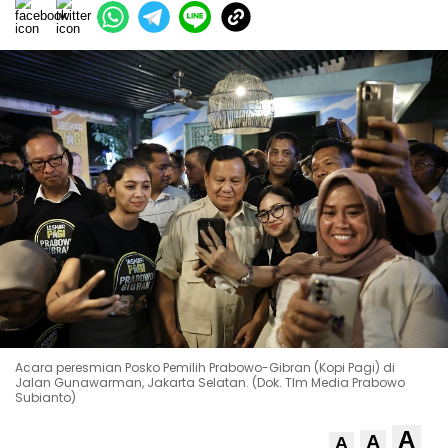
Acara peresmian Posko Pemilih Prabowo-Gibran (Kopi Pagi) di
Jalan Gunawarman, Jakarta Selatan. (Dok. TIm Media Prabowo
Subianto)
A
A
A