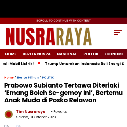
SCROLL TO CONTINUE WITH CONTENT
HOME
BERITA NUSRA
NASIONAL
POLITIK
EKONOMI
bil Listrik!
Trump Umumkan Indonesia Beli Energi & 50 Boe
/
/
Home
Berita Pilihan
POLITIK
Prabowo Subianto Tertawa Diteriaki
‘Emang Boleh Se-gemoy Ini’, Bertemu
Anak Muda di Posko Relawan
Tim Nusraraya
- Pewarta
Selasa, 31 Oktober 2023