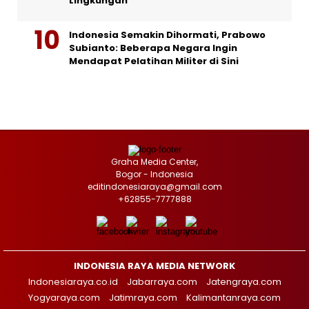
Lingkungan
Indonesia Semakin Dihormati, Prabowo
Subianto: Beberapa Negara Ingin
Mendapat Pelatihan Militer di Sini
Graha Media Center,
Bogor - Indonesia
editindonesiaraya@gmail.com
+62855-7777888
INDONESIA RAYA MEDIA NETWORK
Indonesiaraya.co.id
Jabarraya.com
Jatengraya.com
Yogyaraya.com
Jatimraya.com
Kalimantanraya.com