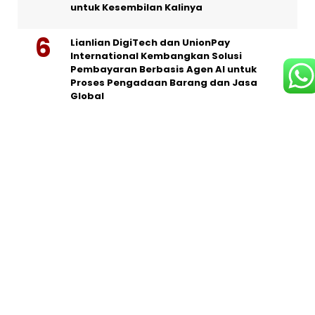
untuk Kesembilan Kalinya
Lianlian DigiTech dan UnionPay
International Kembangkan Solusi
Pembayaran Berbasis Agen AI untuk
Proses Pengadaan Barang dan Jasa
Global
Ribuan Relawan Konco Prabowo, Serukan
Prabowo Subianto Presiden di Trowulan,
Mojokerto
Hisense Hadirkan Pengalaman Rumah
Pintar yang Semakin Nyaman dan
Terhubung Selama FIFA World Cup 2026™
Indonesia Semakin Dihormati, Prabowo
Subianto: Beberapa Negara Ingin
Mendapat Pelatihan Militer di Sini