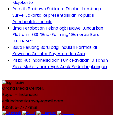
Mojokerto
Pemilih Prabowo Subianto Disebut Lembaga
Survei Jakarta Representasikan Populasi
Penduduk Indonesia
Lima Terobosan Teknologi: Huawei Luncurkan
Platform ESS “Grid-Forming” Generasi Baru
LUTERRA™
Buka Peluang Baru bagi Industri Farmasi di
Kawasan Greater Bay Area dan Asia
Pizza Hut Indonesia dan TUKR Rayakan 10 Tahun
Pizza Maker Junior Ajak Anak Peduli Lingkungan
Graha Media Center,
Bogor - Indonesia
editindonesiaraya@gmail.com
+62855-7777888