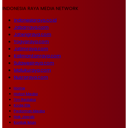
INDONESIA RAYA MEDIA NETWORK
Indonesiaraya.co.id
Jabarraya.com
Jatengraya.com
Yogyaraya.com
Jatimraya.com
Kalimantanraya.com
Sulawesiraya.com
Malukuraya.com
Nusraraya.com
Home
Histori Media
Tim Redaksi
Kode Etik
Pedoman Media
Hak Jawab
Kontak Iklan