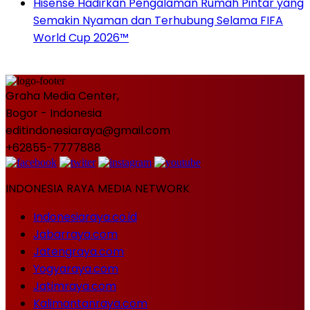
Hisense Hadirkan Pengalaman Rumah Pintar yang
Semakin Nyaman dan Terhubung Selama FIFA
World Cup 2026™
Graha Media Center,
Bogor - Indonesia
editindonesiaraya@gmail.com
+62855-7777888
INDONESIA RAYA MEDIA NETWORK
Indonesiaraya.co.id
Jabarraya.com
Jatengraya.com
Yogyaraya.com
Jatimraya.com
Kalimantanraya.com