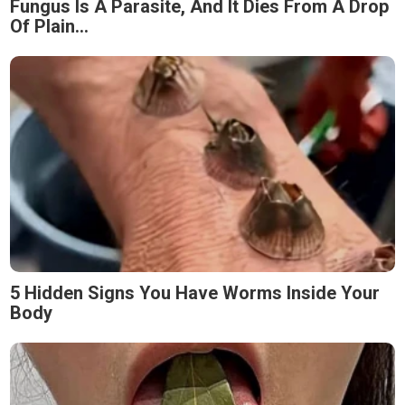
Fungus Is A Parasite, And It Dies From A Drop
Of Plain...
5 Hidden Signs You Have Worms Inside Your
Body