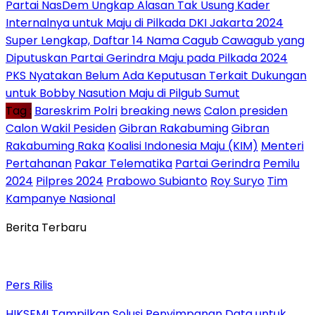
Partai NasDem Ungkap Alasan Tak Usung Kader
Internalnya untuk Maju di Pilkada DKI Jakarta 2024
Super Lengkap, Daftar 14 Nama Cagub Cawagub yang
Diputuskan Partai Gerindra Maju pada Pilkada 2024
PKS Nyatakan Belum Ada Keputusan Terkait Dukungan
untuk Bobby Nasution Maju di Pilgub Sumut
Tag :
Bareskrim Polri
breaking news
Calon presiden
Calon Wakil Pesiden
Gibran Rakabuming
Gibran
Rakabuming Raka
Koalisi Indonesia Maju (KIM)
Menteri
Pertahanan
Pakar Telematika
Partai Gerindra
Pemilu
2024
Pilpres 2024
Prabowo Subianto
Roy Suryo
Tim
Kampanye Nasional
Berita Terbaru
Pers Rilis
HIKSEMI Tampilkan Solusi Penyimpanan Data untuk