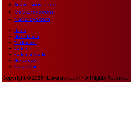
Sulawesiraya.com
Malukuraya.com
Nusraraya.com
Home
Histori Media
Tim Redaksi
Kode Etik
Pedoman Media
Hak Jawab
Kontak Iklan
Copyright © 2026 Nusraraya.com - All Rights Reserved