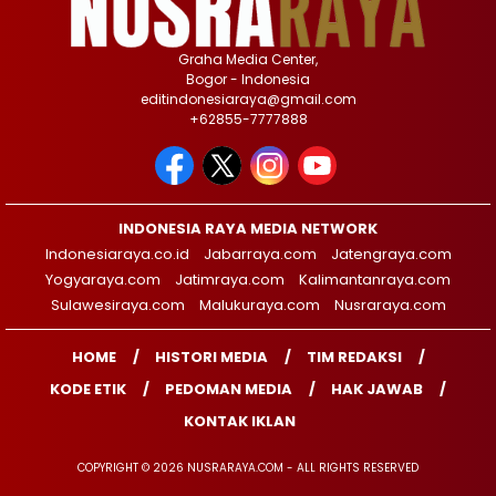
Graha Media Center,
Bogor - Indonesia
editindonesiaraya@gmail.com
+62855-7777888
INDONESIA RAYA MEDIA NETWORK
Indonesiaraya.co.id
Jabarraya.com
Jatengraya.com
Yogyaraya.com
Jatimraya.com
Kalimantanraya.com
Sulawesiraya.com
Malukuraya.com
Nusraraya.com
HOME
HISTORI MEDIA
TIM REDAKSI
KODE ETIK
PEDOMAN MEDIA
HAK JAWAB
KONTAK IKLAN
COPYRIGHT © 2026 NUSRARAYA.COM - ALL RIGHTS RESERVED