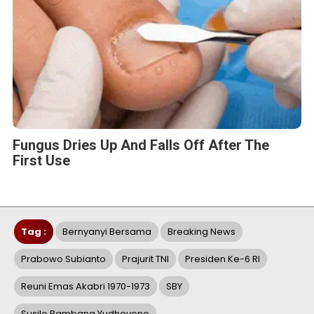
Fungus Dries Up And Falls Off After The
First Use
Tag :
Bernyanyi Bersama
Breaking News
Prabowo Subianto
Prajurit TNI
Presiden Ke-6 RI
Reuni Emas Akabri 1970-1973
SBY
Susilo Bambang Yudhoyono