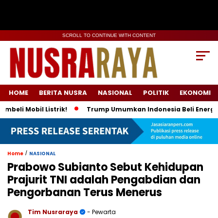
SCROLL TO CONTINUE WITH CONTENT
HOME
BERITA NUSRA
NASIONAL
POLITIK
EKONOMI
obil Listrik!
Trump Umumkan Indonesia Beli Energi & 50 Boe
/
Home
NASIONAL
Prabowo Subianto Sebut Kehidupan
Prajurit TNI adalah Pengabdian dan
Pengorbanan Terus Menerus
Tim Nusraraya
- Pewarta