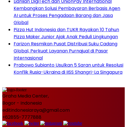
Lianlian DigiTech dan UnionPay International
Kembangkan Solusi Pembayaran Berbasis Agen
AI untuk Proses Pengadaan Barang dan Jasa
Global
Pizza Hut Indonesia dan TUKR Rayakan 10 Tahun
Pizza Maker Junior Ajak Anak Peduli Lingkungan
Farizon Resmikan Pusat Distribusi Suku Cadang
Global, Perkuat Layanan Purnajual di Pasar
Internasional
Prabowo Subianto Usulkan 5 Saran untuk Resolusi
Konflik Rusia-Ukraina di IISS Shangri-La Singapura
Graha Media Center,
Bogor - Indonesia
editindonesiaraya@gmail.com
+62855-7777888