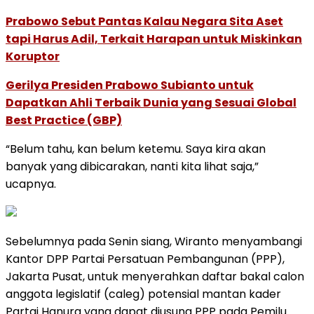
Prabowo Sebut Pantas Kalau Negara Sita Aset
tapi Harus Adil, Terkait Harapan untuk Miskinkan
Koruptor
Gerilya Presiden Prabowo Subianto untuk
Dapatkan Ahli Terbaik Dunia yang Sesuai Global
Best Practice (GBP)
“Belum tahu, kan belum ketemu. Saya kira akan
banyak yang dibicarakan, nanti kita lihat saja,”
ucapnya.
Sebelumnya pada Senin siang, Wiranto menyambangi
Kantor DPP Partai Persatuan Pembangunan (PPP),
Jakarta Pusat, untuk menyerahkan daftar bakal calon
anggota legislatif (caleg) potensial mantan kader
Partai Hanura yang dapat diusung PPP pada Pemilu