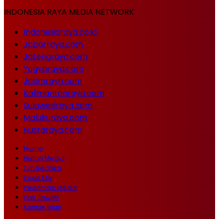
INDONESIA RAYA MEDIA NETWORK
Indonesiaraya.co.id
Jabarraya.com
Jatengraya.com
Yogyaraya.com
Jatimraya.com
Kalimantanraya.com
Sulawesiraya.com
Malukuraya.com
Nusraraya.com
Home
Histori Media
Tim Redaksi
Kode Etik
Pedoman Media
Hak Jawab
Kontak Iklan