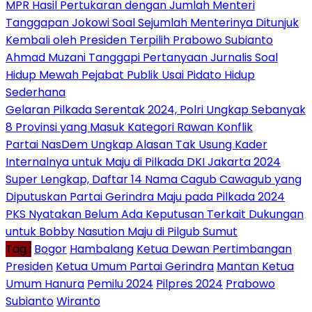
MPR Hasil Pertukaran dengan Jumlah Menteri
Tanggapan Jokowi Soal Sejumlah Menterinya Ditunjuk
Kembali oleh Presiden Terpilih Prabowo Subianto
Ahmad Muzani Tanggapi Pertanyaan Jurnalis Soal
Hidup Mewah Pejabat Publik Usai Pidato Hidup
Sederhana
Gelaran Pilkada Serentak 2024, Polri Ungkap Sebanyak
8 Provinsi yang Masuk Kategori Rawan Konflik
Partai NasDem Ungkap Alasan Tak Usung Kader
Internalnya untuk Maju di Pilkada DKI Jakarta 2024
Super Lengkap, Daftar 14 Nama Cagub Cawagub yang
Diputuskan Partai Gerindra Maju pada Pilkada 2024
PKS Nyatakan Belum Ada Keputusan Terkait Dukungan
untuk Bobby Nasution Maju di Pilgub Sumut
Tag :
Bogor
Hambalang
Ketua Dewan Pertimbangan
Presiden
Ketua Umum Partai Gerindra
Mantan Ketua
Umum Hanura
Pemilu 2024
Pilpres 2024
Prabowo
Subianto
Wiranto