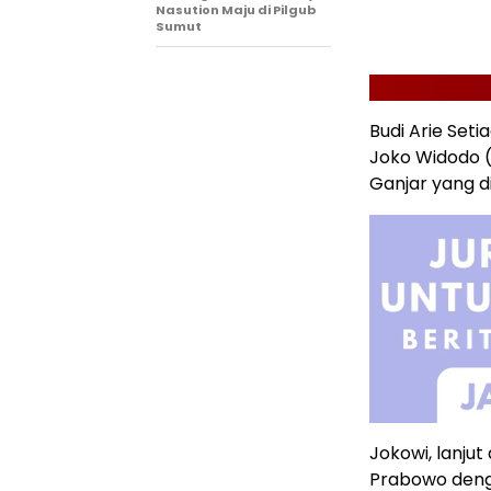
Nasution Maju di Pilgub
Sumut
Budi Arie Set
Joko Widodo 
Ganjar yang di
Jokowi, lanju
Prabowo denga