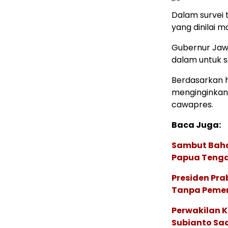
Dalam survei
yang dinilai 
Gubernur Jaw
dalam untuk 
Berdasarkan h
menginginkan
cawapres.
Baca Juga:
Sambut Baha
Papua Tenga
Presiden Pr
Tanpa Pemeri
Perwakilan K
Subianto Saa