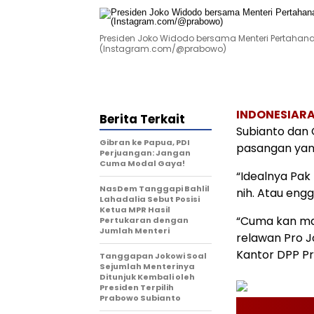
Presiden Joko Widodo bersama Menteri Pertahan
(Instagram.com/@prabowo)
INDONESIARA
Berita Terkait
Subianto dan 
Gibran ke Papua, PDI
pasangan yang
Perjuangan: Jangan
Cuma Modal Gaya!
“Idealnya Pak
NasDem Tanggapi Bahlil
nih. Atau eng
Lahadalia Sebut Posisi
Ketua MPR Hasil
“Cuma kan ma
Pertukaran dengan
Jumlah Menteri
relawan Pro Jo
Kantor DPP Pro
Tanggapan Jokowi Soal
Sejumlah Menterinya
Ditunjuk Kembali oleh
Presiden Terpilih
Prabowo Subianto