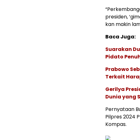
“Perkembangan
presiden, ‘gim
kan makin lama,
Baca Juga:
Suarakan Du
Pidato Penu
Prabowo Sebu
Terkait Hara
Gerilya Pres
Dunia yang S
Pernyataan Bu
Pilpres 2024 
Kompas.