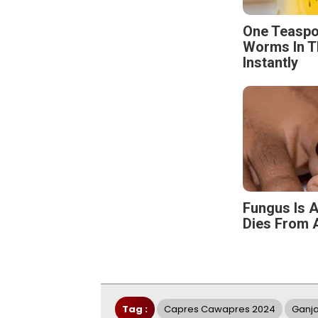
One Teaspo
Worms In T
Instantly
Fungus Is A
Dies From A
Tag :
Capres Cawapres 2024
Ganj