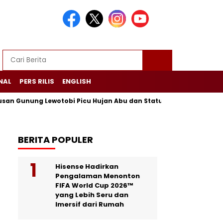
NAL
PERS RILIS
ENGLISH
nung Lewotobi Picu Hujan Abu dan Status Awas di Flores
Pab
BERITA POPULER
Hisense Hadirkan
Pengalaman Menonton
FIFA World Cup 2026™
yang Lebih Seru dan
Imersif dari Rumah