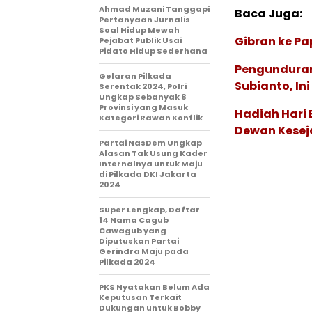
Ahmad Muzani Tanggapi
Baca Juga:
Pertanyaan Jurnalis
Soal Hidup Mewah
Gibran ke P
Pejabat Publik Usai
Pidato Hidup Sederhana
Pengunduran 
Gelaran Pilkada
Subianto, In
Serentak 2024, Polri
Ungkap Sebanyak 8
Provinsi yang Masuk
Hadiah Hari
Kategori Rawan Konflik
Dewan Kesej
Partai NasDem Ungkap
Alasan Tak Usung Kader
Internalnya untuk Maju
di Pilkada DKI Jakarta
2024
Super Lengkap, Daftar
14 Nama Cagub
Cawagub yang
Diputuskan Partai
Gerindra Maju pada
Pilkada 2024
PKS Nyatakan Belum Ada
Keputusan Terkait
Dukungan untuk Bobby