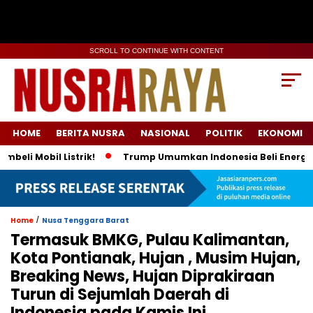
SCROLL TO CONTINUE WITH CONTENT
HOME
BERITA NUSRA
NASIONAL
POLITIK
EKONOMI
obil Listrik!
Trump Umumkan Indonesia Beli Energi & 50 Boe
/
Home
Nusa Tenggara Barat
Termasuk BMKG, Pulau Kalimantan,
Kota Pontianak, Hujan , Musim Hujan,
Breaking News, Hujan Diprakiraan
Turun di Sejumlah Daerah di
Indonesia pada Kamis Ini