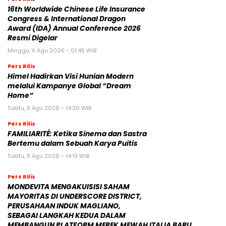
16th Worldwide Chinese Life Insurance
Congress & International Dragon
Award (IDA) Annual Conference 2026
Resmi Digelar
Minggu, 9 Agu 2026 - 01:45 WIB
Pers Rilis
Himel Hadirkan Visi Hunian Modern
melalui Kampanye Global “Dream
Home”
Sabtu, 8 Agu 2026 - 14:26 WIB
Pers Rilis
FAMILIARITÉ: Ketika Sinema dan Sastra
Bertemu dalam Sebuah Karya Puitis
Sabtu, 8 Agu 2026 - 14:19 WIB
Pers Rilis
MONDEVITA MENGAKUISISI SAHAM
MAYORITAS DI UNDERSCORE DISTRICT,
PERUSAHAAN INDUK MAGLIANO,
SEBAGAI LANGKAH KEDUA DALAM
MEMBANGUN PLATFORM MEREK MEWAH ITALIA BARU