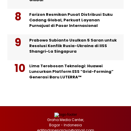
Farizon Resmikan Pusat Distribusi Suku
Cadang Global, Perkuat Layanan
Purnajual di Pasar Internasional
Prabowo Subianto Usulkan 5 Saran untuk
Resolusi Konflik Rusia-Ukraina di IISS
Shangri-La Singapura
Lima Terobosan Teknologi: Huawei
Luncurkan Platform ESS “Grid-Forming”
Generasi Baru LUTERRA™
Graha Media Center,
Bogor - Indonesia
editindonesiaraya@gmail.com