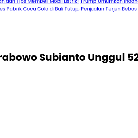
n dan Tips Membeli Mobil Listrik!
Trump Umumkan Indonesi
res
Pabrik Coca Cola di Bali Tutup, Penjualan Terjun Bebas
Prabowo Subianto Unggul 5