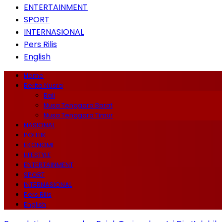
ENTERTAINMENT
SPORT
INTERNASIONAL
Pers Rilis
English
Home
Berita Nusra
Bali
Nusa Tenggara Barat
Nusa Tenggara Timur
NASIONAL
POLITIK
EKONOMI
LIFESTYLE
ENTERTAINMENT
SPORT
INTERNASIONAL
Pers Rilis
English