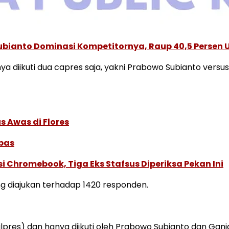
Subianto Dominasi Kompetitornya, Raup 40,5 Persen 
nya diikuti dua capres saja, yakni Prabowo Subianto ver
s Awas di Flores
ebas
i Chromebook, Tiga Eks Stafsus Diperiksa Pekan Ini
g diajukan terhadap 1420 responden.
Pilpres) dan hanya diikuti oleh Prabowo Subianto dan Ga